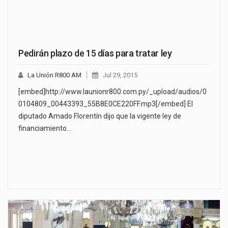
Pedirán plazo de 15 días para tratar ley
La Unión R800 AM
Jul 29, 2015
[embed]http://www.launionr800.com.py/_upload/audios/0
0104809_00443393_55B8E0CE220FF.mp3[/embed] El
diputado Amado Florentín dijo que la vigente ley de
financiamiento…