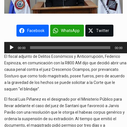
Facebook
WhatsApp
Twitter
Reproductor
00:00
00:00
de
El fiscal adjunto de Delitos Económicos y Anticorrupción, Federico
audio
Espinoza, en comunicación con la R800 AM dijo que decidió abrir una
causa penal contra el juez Crescencio Ocampos, por prevaricato.
Sostuvo que como todo magistrado, posee fueros, pero de acuerdo
a la gravedad de los hechos se puede solicitar a la Corte que le
saquen “el blindaje”.
El fiscal Luis Piñanez es el designado por el Ministerio Público para
llevar adelante el caso del juez de Santaní que favoreció a Jarvis
Pavão con una resolución que le otorga el habeas corpus genérico y
ordena la suspensión de su extradición. Al tiempo que emitió el
documento, el magistrado pidió permiso por tres días y a