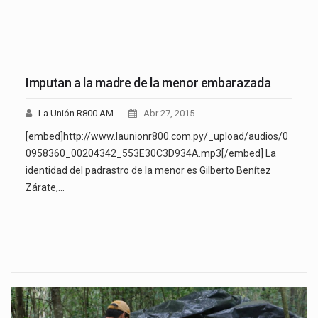
Imputan a la madre de la menor embarazada
La Unión R800 AM
Abr 27, 2015
[embed]http://www.launionr800.com.py/_upload/audios/0
0958360_00204342_553E30C3D934A.mp3[/embed] La
identidad del padrastro de la menor es Gilberto Benítez
Zárate,…