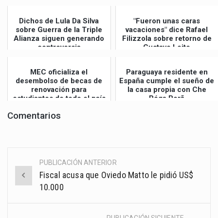
Dichos de Lula Da Silva
"Fueron unas caras
sobre Guerra de la Triple
vacaciones" dice Rafael
Alianza siguen generando
Filizzola sobre retorno de
controversia
Gustavo Leite
MEC oficializa el
Paraguaya residente en
desembolso de becas de
España cumple el sueño de
renovación para
la casa propia con Che
estudiantes de todo el país
Róga Porã
Comentarios
PUBLICACIÓN ANTERIOR
Post
Fiscal acusa que Oviedo Matto le pidió US$
navigation
10.000