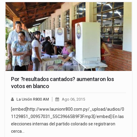
Por ?resultados cantados? aumentaron los
votos en blanco
La Unión R800 AM
Ago 06, 2015
[embed]http://www.launionr800.com.py/_upload/audios/0
1129851_00957031_55C39665B9F3F.mp3[/embed] En las
elecciones internas del partido colorado se registraron
cerca…