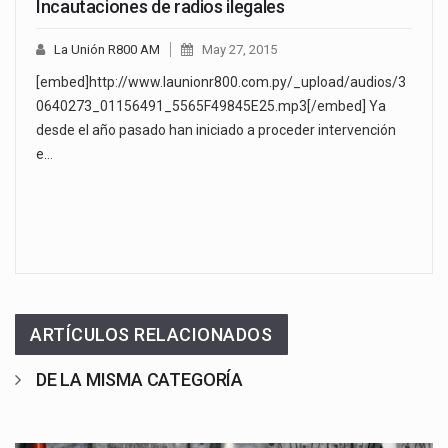
Incautaciones de radios ilegales
La Unión R800 AM
May 27, 2015
[embed]http://www.launionr800.com.py/_upload/audios/3
0640273_01156491_5565F49845E25.mp3[/embed] Ya
desde el año pasado han iniciado a proceder intervención
e…
ARTÍCULOS RELACIONADOS
DE LA MISMA CATEGORÍA