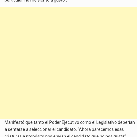
Manifestó que tanto el Poder Ejecutivo como el Legislativo deberían
a sentarse a seleccionar el candidato, “Ahora parecemos esas
criaturas a propósito nos envían el candidato que no nos gusta”.