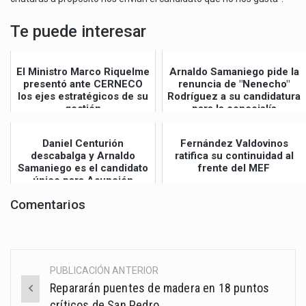
Te puede interesar
El Ministro Marco Riquelme
Arnaldo Samaniego pide la
presentó ante CERNECO
renuncia de "Nenecho"
los ejes estratégicos de su
Rodríguez a su candidatura
gestión
para la concejalía
Daniel Centurión
Fernández Valdovinos
descabalga y Arnaldo
ratifica su continuidad al
Samaniego es el candidato
frente del MEF
único para Asunción
Comentarios
PUBLICACIÓN ANTERIOR
Post
Repararán puentes de madera en 18 puntos
navigation
críticos de San Pedro