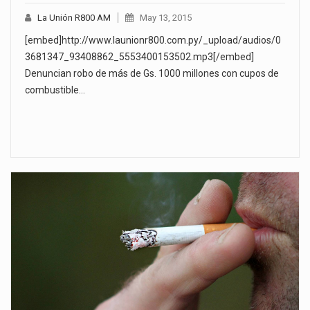
La Unión R800 AM
May 13, 2015
[embed]http://www.launionr800.com.py/_upload/audios/0
3681347_93408862_5553400153502.mp3[/embed]
Denuncian robo de más de Gs. 1000 millones con cupos de
combustible…