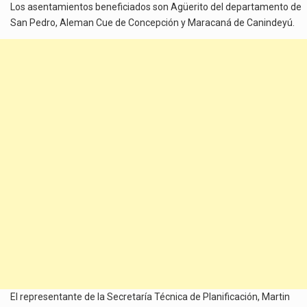
Los asentamientos beneficiados son Agüerito del departamento de
San Pedro, Aleman Cue de Concepción y Maracaná de Canindeyú.
El representante de la Secretaría Técnica de Planificación, Martin