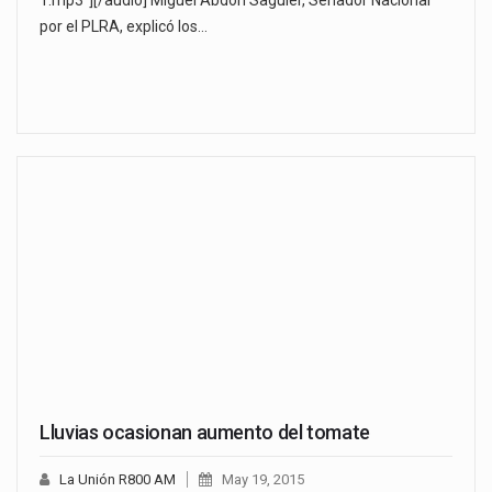
1.mp3"][/audio] Miguel Abdón Saguier, Senador Nacional
por el PLRA, explicó los…
Lluvias ocasionan aumento del tomate
La Unión R800 AM
May 19, 2015