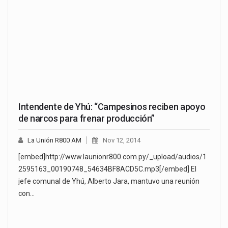
Intendente de Yhú: “Campesinos reciben apoyo
de narcos para frenar producción”
La Unión R800 AM
Nov 12, 2014
[embed]http://www.launionr800.com.py/_upload/audios/1
2595163_00190748_54634BF8ACD5C.mp3[/embed] El
jefe comunal de Yhú, Alberto Jara, mantuvo una reunión
con…