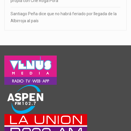
propia con Che Róga Porã
Santiago Peña dice que no habrá feriado por llegada de la
Albirroja al país