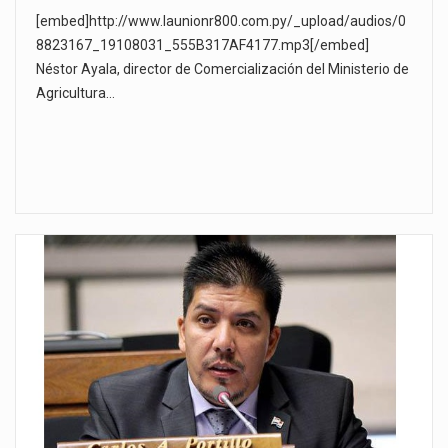
[embed]http://www.launionr800.com.py/_upload/audios/0
8823167_19108031_555B317AF4177.mp3[/embed]
Néstor Ayala, director de Comercialización del Ministerio de
Agricultura…