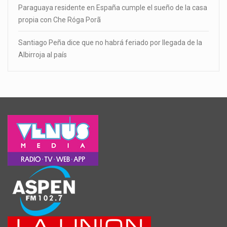
Paraguaya residente en España cumple el sueño de la casa
propia con Che Róga Porã
Santiago Peña dice que no habrá feriado por llegada de la
Albirroja al país