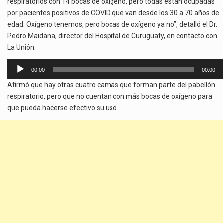
respiratorios con 14 bocas de oxígeno, pero todas están ocupadas
por pacientes positivos de COVID que van desde los 30 a 70 años de
edad. Oxígeno tenemos, pero bocas de oxígeno ya no”, detalló el Dr.
Pedro Maidana, director del Hospital de Curuguaty, en contacto con
La Unión.
Reproductor
00:00
00:00
de
Afirmó que hay otras cuatro camas que forman parte del pabellón
audio
respiratorio, pero que no cuentan con más bocas de oxígeno para
que pueda hacerse efectivo su uso.