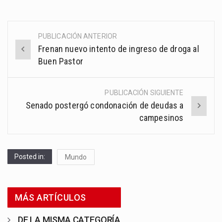
PUBLICACIÓN ANTERIOR
Post
Frenan nuevo intento de ingreso de droga al
navigation
Buen Pastor
PUBLICACIÓN SIGUIENTE
Senado postergó condonación de deudas a
campesinos
Posted in:
Mundo
MÁS ARTÍCULOS
DE LA MISMA CATEGORÍA