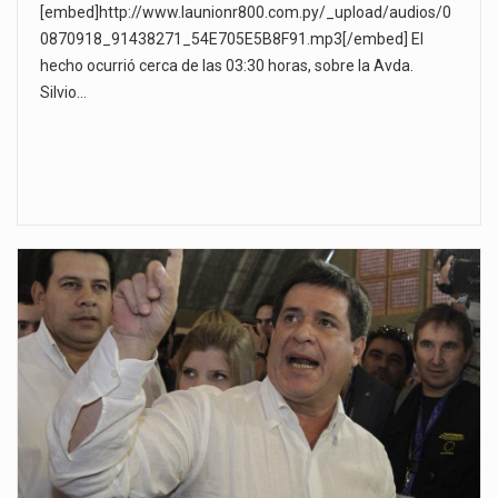
[embed]http://www.launionr800.com.py/_upload/audios/0
0870918_91438271_54E705E5B8F91.mp3[/embed] El
hecho ocurrió cerca de las 03:30 horas, sobre la Avda.
Silvio…