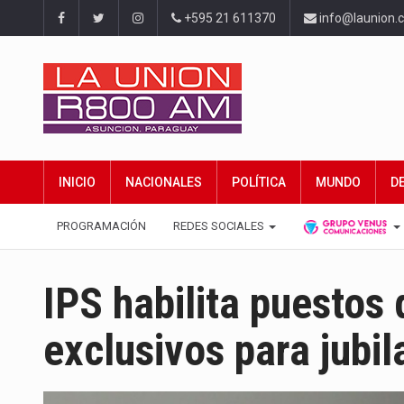
+595 21 611370
info@launion.
INICIO
NACIONALES
POLÍTICA
MUNDO
D
PROGRAMACIÓN
REDES SOCIALES
IPS habilita puestos
exclusivos para jubi