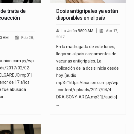
de trata de
Dosis antigripales ya están
coacción
disponibles en el país
La Unión R800 AM
Abr 17,
2017
00 AM
Feb 28,
En la madrugada de este lunes,
llegaron al país cargamentos de
launion.com.py/wp
vacunas antigripales. La
ads/2017/02/02-
aplicación de la dosis inicia desde
ELGAREJO.mp3"]
hoy. [audio
enor de 17 años
mp3="https://launion.com.py/wp
 fue abusada
-content/uploads/2017/04/4-
or…
DRA-SONY-ARZA.mp3"][/audio]
…