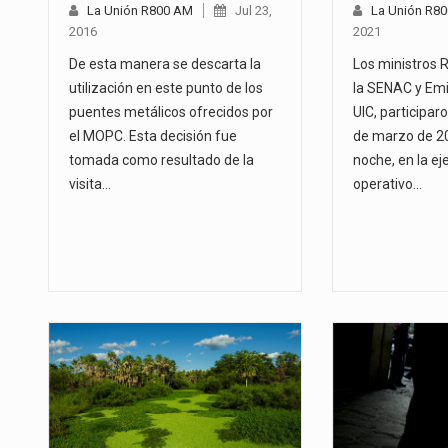
La Unión R800 AM
Jul 23,
La Unión R8
2016
2021
De esta manera se descarta la
Los ministros 
utilización en este punto de los
la SENAC y Emil
puentes metálicos ofrecidos por
UIC, participar
el MOPC. Esta decisión fue
de marzo de 20
tomada como resultado de la
noche, en la ej
visita…
operativo…