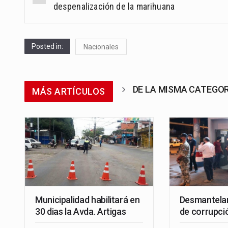
navigation
despenalización de la marihuana
Posted in:
Nacionales
DE LA MISMA CATEGO
MÁS ARTÍCULOS
Municipalidad habilitará en
Desmantelan
30 dias la Avda. Artigas
de corrupci