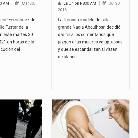
00 AM
Mar 30,
La Unión R800 AM
Jul 30,
2016
René Fernández de
La famosa modelo de talla
io Fuster de la
grande Nadia Aboulhosn decidió
on este martes 30
dar fin a los comentarios que
21 en horas de la
juzgan a las mujeres voluptuosas
ecución del
y que se escandalizan si visten
de blanco…