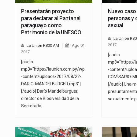
Presentarán proyecto
Nuevo caso 
para declarar al Pantanal
personas y 
paraguayo como
sexual
Patrimonio de la UNESCO
La Unión R8
2017
La Unión R800 AM
Ago 01,
2017
[audio
[audio
mp3="https://
mp3="https://launion.com.py/wp
-content/uplo
-content/uploads/2017/08/22-
COMISARIO-M
DARIO-MANDELBURGER.mp3"]
[/audio] Una m
[/audio] Darío Mandelburguer,
presuntamente
director de Biodiversidad de la
sexualmente p
Secretaría…