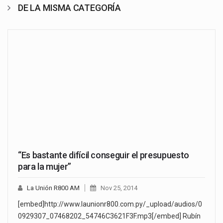
DE LA MISMA CATEGORÍA
“Es bastante difícil conseguir el presupuesto
para la mujer”
La Unión R800 AM
Nov 25, 2014
[embed]http://www.launionr800.com.py/_upload/audios/0
0929307_07468202_54746C3621F3F.mp3[/embed] Rubín