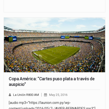
Copa América: “Cartes puso plata a través de
auspicio”
La Unión R800 AM
May 25, 2016
[audio mp3="https://launion.com.py/wp-
content/uploads/2016/05/7-JAVIER-BERNARDES.mp3"]