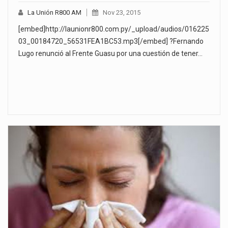
La Unión R800 AM
Nov 23, 2015
[embed]http://launionr800.com.py/_upload/audios/016225
03_00184720_56531FEA1BC53.mp3[/embed] ?Fernando
Lugo renunció al Frente Guasu por una cuestión de tener…