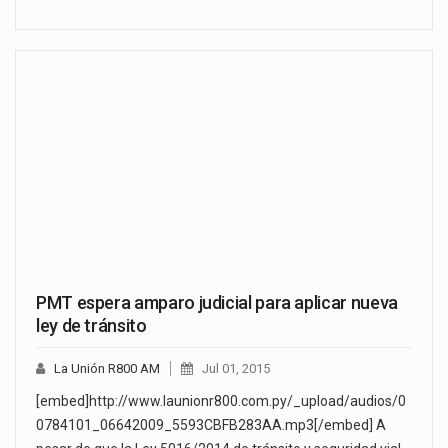
PMT espera amparo judicial para aplicar nueva
ley de tránsito
La Unión R800 AM
Jul 01, 2015
[embed]http://www.launionr800.com.py/_upload/audios/0
0784101_06642009_5593CBFB283AA.mp3[/embed] A