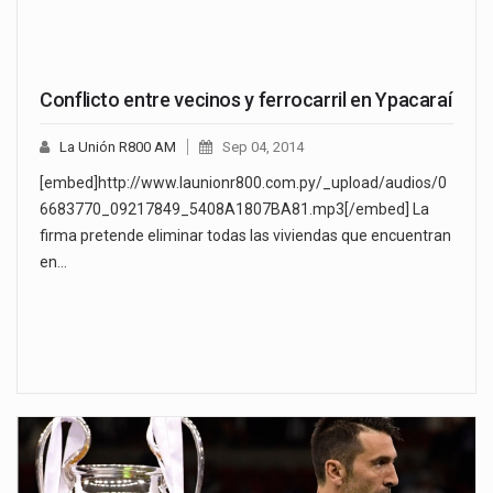
Conflicto entre vecinos y ferrocarril en Ypacaraí
La Unión R800 AM
Sep 04, 2014
[embed]http://www.launionr800.com.py/_upload/audios/0
6683770_09217849_5408A1807BA81.mp3[/embed] La
firma pretende eliminar todas las viviendas que encuentran
en…