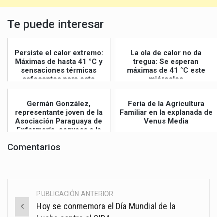
Te puede interesar
Persiste el calor extremo:
La ola de calor no da
Máximas de hasta 41 °C y
tregua: Se esperan
sensaciones térmicas
máximas de 41 °C este
sofocantes para este
miércoles
jueves
Germán González,
Feria de la Agricultura
representante joven de la
Familiar en la explanada de
Asociación Paraguaya de
Venus Media
Enfermería, convoca a la
Gran Mar...
Comentarios
PUBLICACIÓN ANTERIOR
Post
Hoy se conmemora el Día Mundial de la
navigation