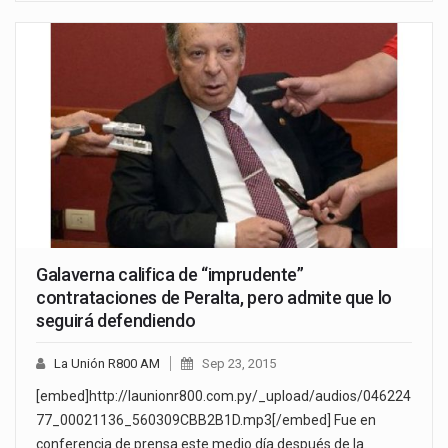
Galaverna califica de “imprudente”
contrataciones de Peralta, pero admite que lo
seguirá defendiendo
La Unión R800 AM
Sep 23, 2015
[embed]http://launionr800.com.py/_upload/audios/046224
77_00021136_560309CBB2B1D.mp3[/embed] Fue en
conferencia de prensa este medio día después de la