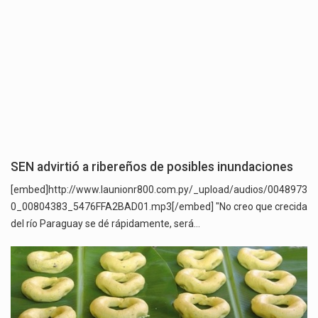
SEN advirtió a ribereños de posibles inundaciones
[embed]http://www.launionr800.com.py/_upload/audios/0048973
0_00804383_5476FFA2BAD01.mp3[/embed] "No creo que crecida
del río Paraguay se dé rápidamente, será…