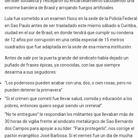
del líder socialista y festejaron su encarcelamiento sacudiendo una
enorme bandera de Brasil y arrojando fuegos artificiales.
Lula fue sometido a un examen físico en la sede de la Policía Federal
en Sao Paulo antes de ser trasladado este mismo sábado a Curitiba,
ciudad en el sur de Brasil, en donde tendrá que cumplir su condena
de 12 años por corrupción en una celda especial de 15 metros
cuadrados que fue adaptada en la sede de esa misma institución.
Antes de salir por la puerta grande del sindicato había dejado un
puñado de frases épicas, ya conocidas, con las que siempre
desarma a sus seguidores:
“Los poderosos pueden acabar con una, dos, o cien rosas, pero no
pueden detener la primavera”.
“Si el crimen que cometí fue llevar salud, comida y educación a los
pobres, entonces quiero seguir siendo un criminal”.
“No te entregues” le respondían los militantes que llevaban más de
30 horas de vigilia frente al sindicato metalúrgico de Sao Bernardo
dos Campos para apoyar a su líder: “Para protegerlo”, nos corrige el
pastor evangélico José Barbosa. Si el viernes fue un día de mucha