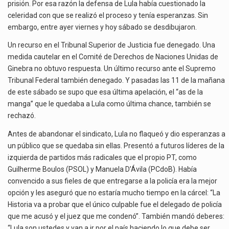
prisión. Por esa razón la defensa de Lula había cuestionado la
celeridad con que se realizó el proceso y tenía esperanzas. Sin
embargo, entre ayer viernes y hoy sábado se desdibujaron.
Un recurso en el Tribunal Superior de Justicia fue denegado. Una
medida cautelar en el Comité de Derechos de Naciones Unidas de
Ginebra no obtuvo respuesta. Un último recurso ante el Supremo
Tribunal Federal también denegado. Y pasadas las 11 de la mañana
de este sábado se supo que esa última apelación, el “as de la
manga” que le quedaba a Lula como última chance, también se
rechazó.
Antes de abandonar el sindicato, Lula no flaqueó y dio esperanzas a
un público que se quedaba sin ellas. Presentó a futuros líderes de la
izquierda de partidos más radicales que el propio PT, como
Guilherme Boulos (PSOL) y Manuela D’Ávila (PCdoB). Había
convencido a sus fieles de que entregarse a la policía era la mejor
opción y les aseguró que no estaría mucho tiempo en la cárcel: “La
Historia va a probar que el único culpable fue el delegado de policía
que me acusó y el juez que me condenó”. También mandó deberes:
“Lula son ustedes y van a ir por el país haciendo lo que debe ser