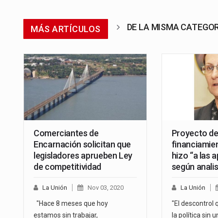
DE LA MISMA CATEGO
MÁS ARTÍCULOS
Comerciantes de
Proyecto d
Encarnación solicitan que
financiamien
legisladores aprueben Ley
hizo “a las 
de competitividad
según anali
La Unión
Nov 03, 2020
La Unión
"Hace 8 meses que hoy
"El descontrol 
estamos sin trabajar,
la política sin 