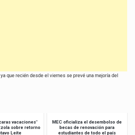
para
aumentar
o
disminuir
el
volumen.
 ya que recién desde el viernes se prevé una mejoría del
caras vacaciones"
MEC oficializa el desembolso de
izzola sobre retorno
becas de renovación para
tavo Leite
estudiantes de todo el país