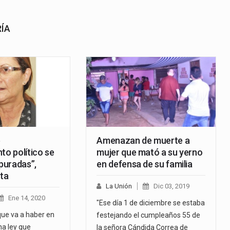
RÍA
e
Amenazan de muerte a
to político se
mujer que mató a su yerno
apuradas”,
en defensa de su familia
sta
La Unión
Dic 03, 2019
Ene 14, 2020
"Ese día 1 de diciembre se estaba
que va a haber en
festejando el cumpleaños 55 de
una ley que
la señora Cándida Correa de