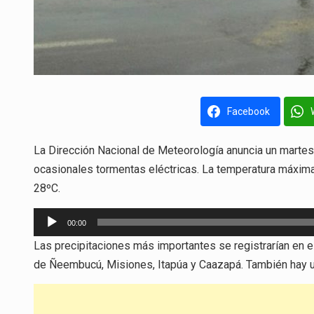
Facebook
La Dirección Nacional de Meteorología anuncia un martes 
ocasionales tormentas eléctricas. La temperatura máxima
28ºC.
Reproductor
00:00
de
Las precipitaciones más importantes se registrarían en el
audio
de Ñeembucú, Misiones, Itapúa y Caazapá. También hay un