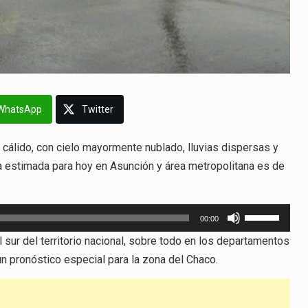
WhatsApp
Twitter
cálido, con cielo mayormente nublado, lluvias dispersas y
 estimada para hoy en Asunción y área metropolitana es de
Utiliza
00:00
las
 sur del territorio nacional, sobre todo en los departamentos
teclas
 pronóstico especial para la zona del Chaco.
de
flecha
arriba/abajo