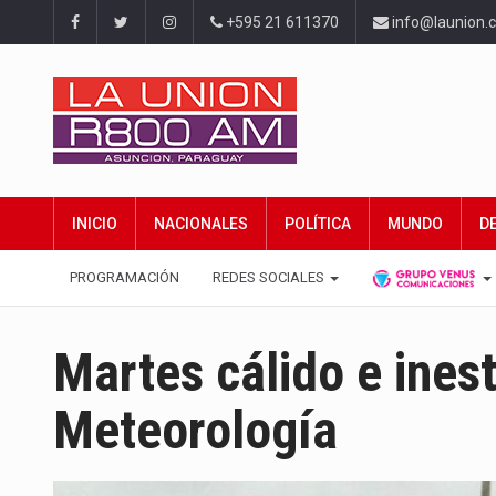
+595 21 611370
info@launion.
INICIO
NACIONALES
POLÍTICA
MUNDO
D
PROGRAMACIÓN
REDES SOCIALES
Martes cálido e ines
Meteorología