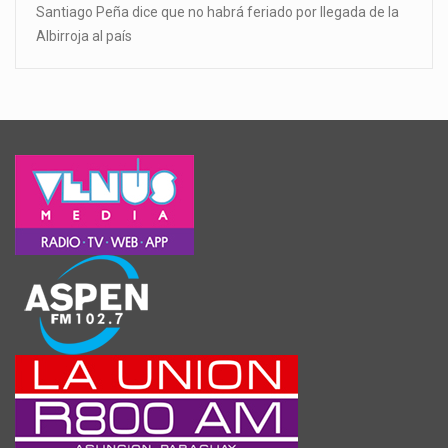
Santiago Peña dice que no habrá feriado por llegada de la
Albirroja al país