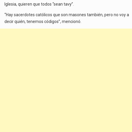
Iglesia, quieren que todos “sean tavy”.
“Hay sacerdotes católicos que son masones también, pero no voy a
decir quién, tenemos códigos”, mencionó.