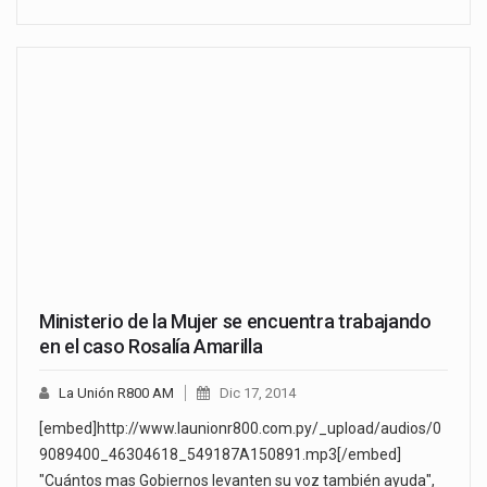
Ministerio de la Mujer se encuentra trabajando
en el caso Rosalía Amarilla
La Unión R800 AM
Dic 17, 2014
[embed]http://www.launionr800.com.py/_upload/audios/0
9089400_46304618_549187A150891.mp3[/embed]
"Cuántos mas Gobiernos levanten su voz también ayuda",