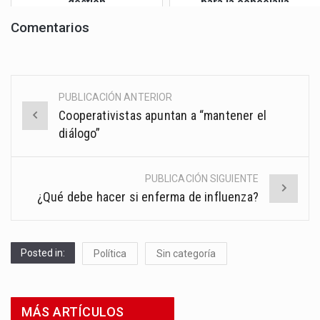
gestión
para la concejalía
Comentarios
PUBLICACIÓN ANTERIOR
Post
Cooperativistas apuntan a “mantener el
navigation
diálogo”
PUBLICACIÓN SIGUIENTE
¿Qué debe hacer si enferma de influenza?
Posted in:
Política
Sin categoría
MÁS ARTÍCULOS