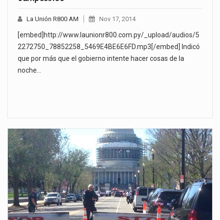
La Unión R800 AM
Nov 17, 2014
[embed]http://www.launionr800.com.py/_upload/audios/5
2272750_78852258_5469E4BE6E6FD.mp3[/embed] Indicó
que por más que el gobierno intente hacer cosas de la
noche…