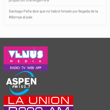
propia con Che Róga Porã
Santiago Peña dice que no habrá feriado por llegada de la
Albirroja al país