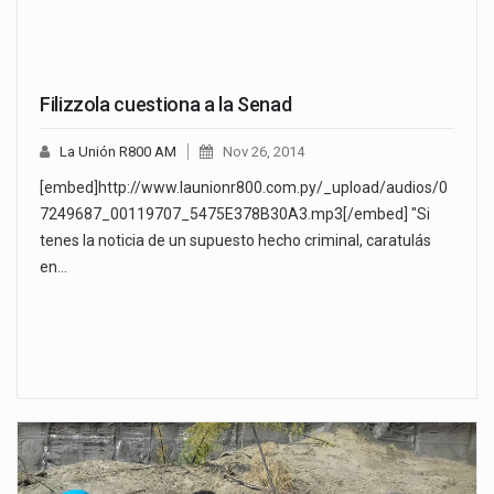
Filizzola cuestiona a la Senad
La Unión R800 AM
Nov 26, 2014
[embed]http://www.launionr800.com.py/_upload/audios/0
7249687_00119707_5475E378B30A3.mp3[/embed] "Si
tenes la noticia de un supuesto hecho criminal, caratulás
en…