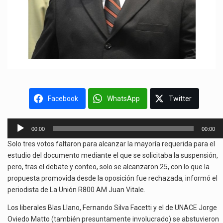
Facebook
WhatsApp
Twitter
Reproductor
00:00
00:00
de
Solo tres votos faltaron para alcanzar la mayoría requerida para el
audio
estudio del documento mediante el que se solicitaba la suspensión,
pero, tras el debate y conteo, solo se alcanzaron 25, con lo que la
propuesta promovida desde la oposición fue rechazada, informó el
periodista de La Unión R800 AM Juan Vitale.
Los liberales Blas Llano, Fernando Silva Facetti y el de UNACE Jorge
Oviedo Matto (también presuntamente involucrado) se abstuvieron