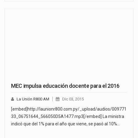
MEC impulsa educación docente para el 2016
La Unión R800 AM
Dic 03, 2015
[embed]http://launionr800.com.py/_upload/audios/009771
33_06751644_566050D5A1477.mp3[/embed] La ministra
indicó que del 1% para el año que viene, se pasó al 10%…