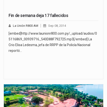
Fin de semana deja 17 fallecidos
La Unión R800 AM
Sep 08, 2014
[embed]http://www.launionr800.com.py/_upload/audios/0
5116869_00939716_540D88F792725.mp3[/embed] La
Crio Elisa Ledesma, jefa de RRPP de la Policía Nacional
reportó…