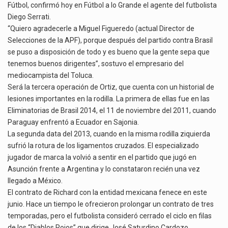
Fútbol, confirmó hoy en Fútbol a lo Grande el agente del futbolista
Diego Serrati.
“Quiero agradecerle a Miguel Figueredo (actual Director de
Selecciones de la APF), porque después del partido contra Brasil
se puso a disposición de todo y es bueno que la gente sepa que
tenemos buenos dirigentes”, sostuvo el empresario del
mediocampista del Toluca.
Será la tercera operación de Ortiz, que cuenta con un historial de
lesiones importantes en la rodilla. La primera de ellas fue en las
Eliminatorias de Brasil 2014, el 11 de noviembre del 2011, cuando
Paraguay enfrentó a Ecuador en Sajonia.
La segunda data del 2013, cuando en la misma rodilla ziquierda
sufrió la rotura de los ligamentos cruzados. El especializado
jugador de marca la volvió a sentir en el partido que jugó en
Asunción frente a Argentina y lo constataron recién una vez
llegado a México.
El contrato de Richard con la entidad mexicana fenece en este
junio. Hace un tiempo le ofrecieron prolongar un contrato de tres
temporadas, pero el futbolista consideró cerrado el ciclo en filas
de los “Diablos Rojos” que dirige José Saturdino Cardozo.