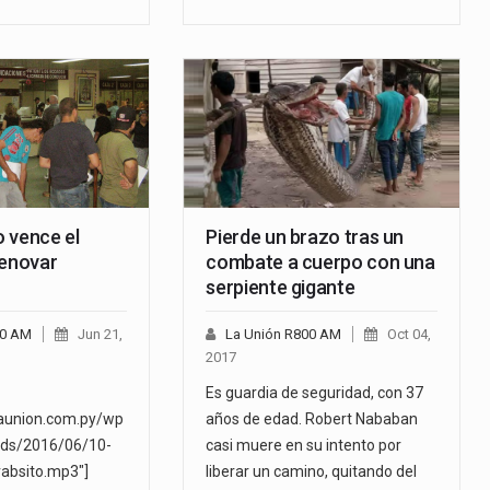
o vence el
Pierde un brazo tras un
renovar
combate a cuerpo con una
serpiente gigante
00 AM
Jun 21,
La Unión R800 AM
Oct 04,
2017
Es guardia de seguridad, con 37
launion.com.py/wp
años de edad. Robert Nababan
ads/2016/06/10-
casi muere en su intento por
trabsito.mp3"]
liberar un camino, quitando del