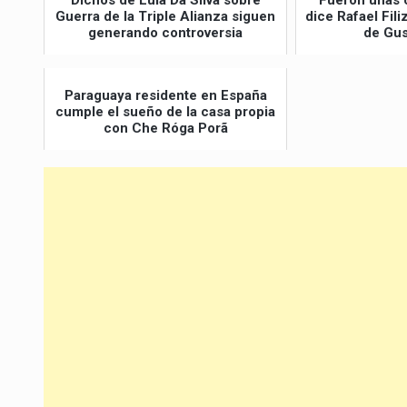
Dichos de Lula Da Silva sobre
"Fueron unas 
Guerra de la Triple Alianza siguen
dice Rafael Fil
generando controversia
de Gus
Paraguaya residente en España
cumple el sueño de la casa propia
con Che Róga Porã