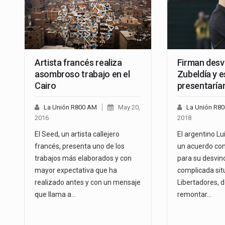
Artista francés realiza
Firman desv
asombroso trabajo en el
Zubeldía y e
Cairo
presentaría
La Unión R800 AM
May 20,
La Unión R8
2016
2018
El Seed, un artista callejero
El argentino Lu
francés, presenta uno de los
un acuerdo con
trabajos más elaborados y con
para su desvinc
mayor expectativa que ha
complicada sit
realizado antes y con un mensaje
Libertadores, 
que llama a…
remontar…