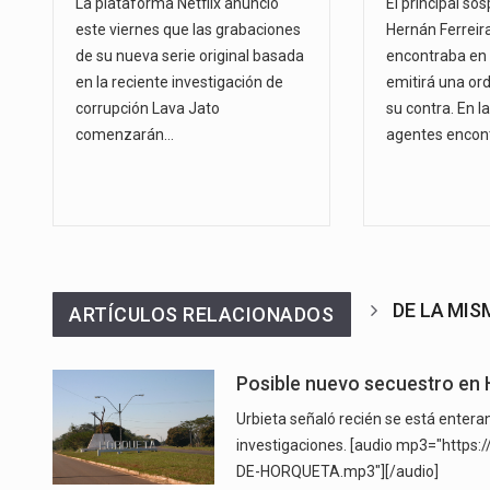
La plataforma Netflix anunció
El principal so
este viernes que las grabaciones
Hernán Ferreira
de su nueva serie original basada
encontraba en e
en la reciente investigación de
emitirá una or
corrupción Lava Jato
su contra. En la
comenzarán…
agentes encon
DE LA MI
ARTÍCULOS RELACIONADOS
Posible nuevo secuestro en
Urbieta señaló recién se está enteran
investigaciones. [audio mp3="http
DE-HORQUETA.mp3"][/audio]