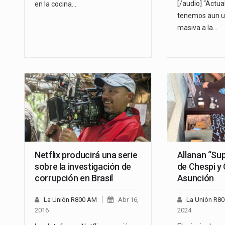
[/audio] “Actu
en la cocina…
tenemos aun u
masiva a la…
Netflix producirá una serie
Allanan “Su
sobre la investigación de
de Chespi y
corrupción en Brasil
Asunción
La Unión R800 AM
Abr 16,
La Unión R8
2016
2024