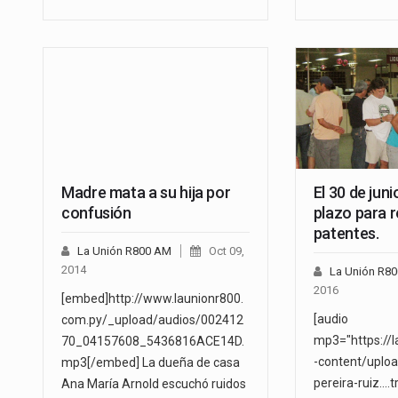
Madre mata a su hija por
El 30 de juni
confusión
plazo para 
patentes.
La Unión R800 AM
Oct 09,
2014
La Unión R8
2016
[embed]http://www.launionr800.
[audio
com.py/_upload/audios/002412
mp3="https://
70_04157608_5436816ACE14D.
-content/uplo
mp3[/embed] La dueña de casa
pereira-ruiz....
Ana María Arnold escuchó ruidos