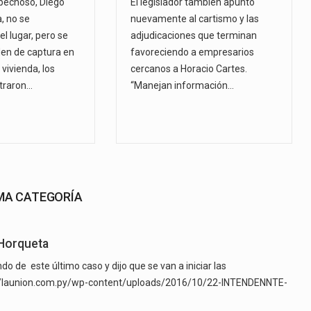
spechoso, Diego
El legislador también apuntó
, no se
nuevamente al cartismo y las
l lugar, pero se
adjudicaciones que terminan
den de captura en
favoreciendo a empresarios
 vivienda, los
cercanos a Horacio Cartes.
traron…
“Manejan información…
SMA CATEGORÍA
 Horqueta
do de este último caso y dijo que se van a iniciar las
s://launion.com.py/wp-content/uploads/2016/10/22-INTENDENNTE-