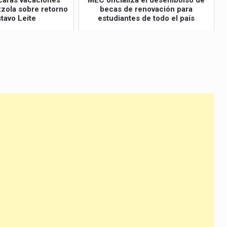
caras vacaciones"
MEC oficializa el desembolso de
izzola sobre retorno
becas de renovación para
tavo Leite
estudiantes de todo el país