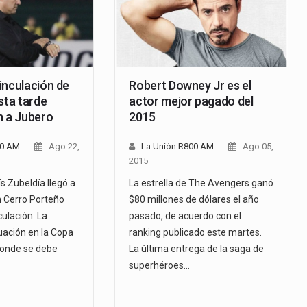
inculación de
Robert Downey Jr es el
sta tarde
actor mejor pagado del
n a Jubero
2015
00 AM
Ago 22,
La Unión R800 AM
Ago 05,
2015
ís Zubeldía llegó a
La estrella de The Avengers ganó
 Cerro Porteño
$80 millones de dólares el año
ulación. La
pasado, de acuerdo con el
uación en la Copa
ranking publicado este martes.
donde se debe
La última entrega de la saga de
superhéroes…