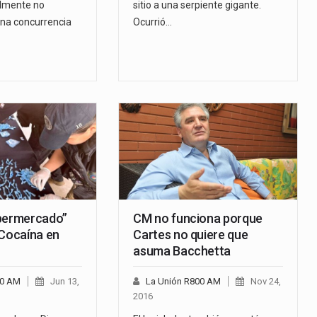
almente no
sitio a una serpiente gigante.
na concurrencia
Ocurrió…
permercado”
CM no funciona porque
 Cocaína en
Cartes no quiere que
asuma Bacchetta
00 AM
Jun 13,
La Unión R800 AM
Nov 24,
2016