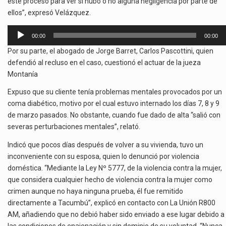
este proceso para ver si hubo o no alguna negligencia por parte de
ellos”, expresó Velázquez.
Reproductor
00:00
00:00
de
Por su parte, el abogado de Jorge Barret, Carlos Pascottini, quien
audio
defendió al recluso en el caso, cuestionó el actuar de la jueza
Montanía
Expuso que su cliente tenía problemas mentales provocados por un
coma diabético, motivo por el cual estuvo internado los días 7, 8 y 9
de marzo pasados. No obstante, cuando fue dado de alta “salió con
severas perturbaciones mentales”, relató.
Indicó que pocos días después de volver a su vivienda, tuvo un
inconveniente con su esposa, quien lo denunció por violencia
doméstica. “Mediante la Ley Nº 5777, de la violencia contra la mujer,
que considera cualquier hecho de violencia contra la mujer como
crimen aunque no haya ninguna prueba, él fue remitido
directamente a Tacumbú”, explicó en contacto con La Unión R800
AM, añadiendo que no debió haber sido enviado a ese lugar debido a
las condiciones de enajenación y sin dominio de su voluntad. “Nunca