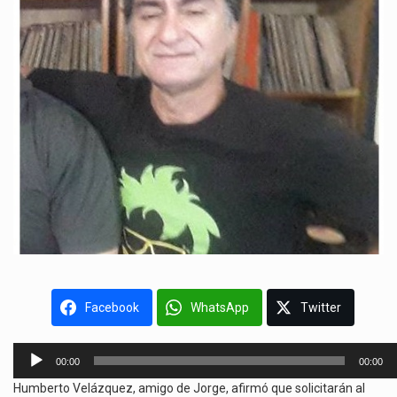
Facebook
WhatsApp
Twitter
Reproductor
00:00
00:00
de
Humberto Velázquez, amigo de Jorge, afirmó que solicitarán al
audio