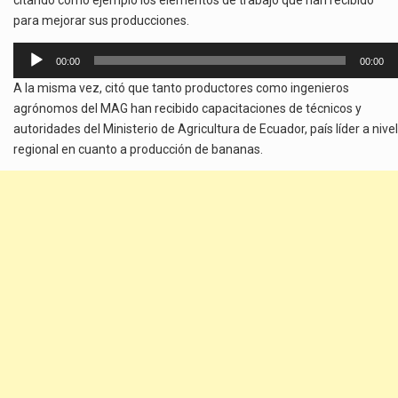
para mejorar sus producciones.
Reproductor
00:00
00:00
de
A la misma vez, citó que tanto productores como ingenieros
audio
agrónomos del MAG han recibido capacitaciones de técnicos y
autoridades del Ministerio de Agricultura de Ecuador, país líder a nivel
regional en cuanto a producción de bananas.