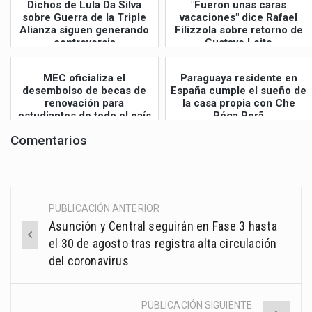
Dichos de Lula Da Silva
"Fueron unas caras
sobre Guerra de la Triple
vacaciones" dice Rafael
Alianza siguen generando
Filizzola sobre retorno de
controversia
Gustavo Leite
MEC oficializa el
Paraguaya residente en
desembolso de becas de
España cumple el sueño de
renovación para
la casa propia con Che
estudiantes de todo el país
Róga Porã
Comentarios
PUBLICACIÓN ANTERIOR
Post
Asunción y Central seguirán en Fase 3 hasta
navigation
el 30 de agosto tras registra alta circulación
del coronavirus
PUBLICACIÓN SIGUIENTE