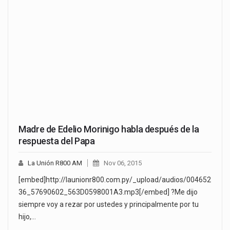
Madre de Edelio Morinigo habla después de la
respuesta del Papa
La Unión R800 AM
Nov 06, 2015
[embed]http://launionr800.com.py/_upload/audios/004652
36_57690602_563D0598001A3.mp3[/embed] ?Me dijo
siempre voy a rezar por ustedes y principalmente por tu
hijo,…