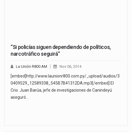
“Si policías siguen dependiendo de políticos,
narcotráfico seguirá”
La Unión R800 AM
Nov 06, 2014
[embed]http://www.launionr800.com.py/_upload/audios/3
0409529_12589338_545B7B41312DA.mp3[/embed] El
Crio. Juan Barúa, jefe de investigaciones de Canindeyú
aseguró…