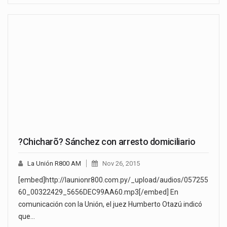
?Chicharõ? Sánchez con arresto domiciliario
La Unión R800 AM
Nov 26, 2015
[embed]http://launionr800.com.py/_upload/audios/057255
60_00322429_5656DEC99AA60.mp3[/embed] En
comunicación con la Unión, el juez Humberto Otazú indicó
que…