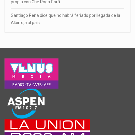
propia con Che Róga Porã
Santiago Peña dice que no habrá feriado por llegada de la
Albirroja al país