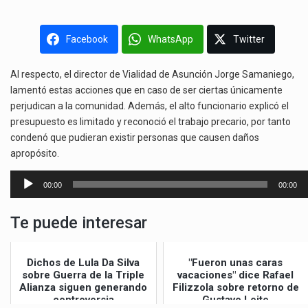
Facebook
WhatsApp
Twitter
Al respecto, el director de Vialidad de Asunción Jorge Samaniego,
lamentó estas acciones que en caso de ser ciertas únicamente
perjudican a la comunidad. Además, el alto funcionario explicó el
presupuesto es limitado y reconoció el trabajo precario, por tanto
condenó que pudieran existir personas que causen daños
apropósito.
Reproductor
00:00
00:00
de
audio
Te puede interesar
Dichos de Lula Da Silva
"Fueron unas caras
sobre Guerra de la Triple
vacaciones" dice Rafael
Alianza siguen generando
Filizzola sobre retorno de
controversia
Gustavo Leite