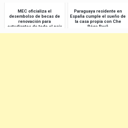
MEC oficializa el
Paraguaya residente en
desembolso de becas de
España cumple el sueño de
renovación para
la casa propia con Che
estudiantes de todo el país
Róga Porã