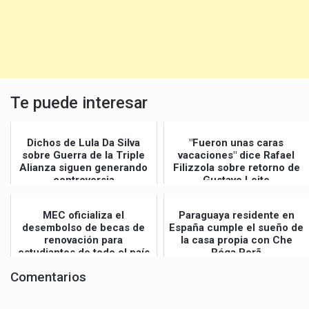
Te puede interesar
Dichos de Lula Da Silva
"Fueron unas caras
sobre Guerra de la Triple
vacaciones" dice Rafael
Alianza siguen generando
Filizzola sobre retorno de
controversia
Gustavo Leite
MEC oficializa el
Paraguaya residente en
desembolso de becas de
España cumple el sueño de
renovación para
la casa propia con Che
estudiantes de todo el país
Róga Porã
Comentarios