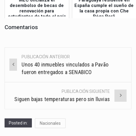
MEC oficializa el
Paraguaya residente en
desembolso de becas de
España cumple el sueño de
renovación para
la casa propia con Che
estudiantes de todo el país
Róga Porã
Comentarios
PUBLICACIÓN ANTERIOR
Post
Unos 40 inmuebles vinculados a Pavão
navigation
fueron entregados a SENABICO
PUBLICACIÓN SIGUIENTE
Siguen bajas temperaturas pero sin lluvias
Posted in:
Nacionales