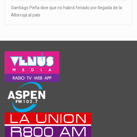
Santiago Peña dice que no habrá feriado por llegada de la
Albirroja al país