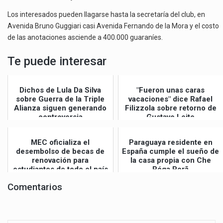
Los interesados pueden llagarse hasta la secretaría del club, en
Avenida Bruno Guggiari casi Avenida Fernando de la Mora y el costo
de las anotaciones asciende a 400.000 guaraníes.
Te puede interesar
Dichos de Lula Da Silva
"Fueron unas caras
sobre Guerra de la Triple
vacaciones" dice Rafael
Alianza siguen generando
Filizzola sobre retorno de
controversia
Gustavo Leite
MEC oficializa el
Paraguaya residente en
desembolso de becas de
España cumple el sueño de
renovación para
la casa propia con Che
estudiantes de todo el país
Róga Porã
Comentarios