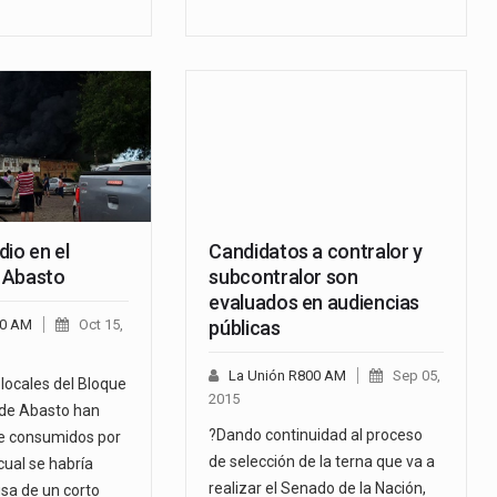
io en el
Candidatos a contralor y
 Abasto
subcontralor son
evaluados en audiencias
00 AM
Oct 15,
públicas
La Unión R800 AM
Sep 05,
locales del Bloque
2015
 de Abasto han
?Dando continuidad al proceso
e consumidos por
de selección de la terna que va a
 cual se habría
realizar el Senado de la Nación,
usa de un corto