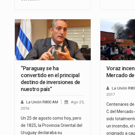
“Paraguay se ha
Voraz incend
convertido en el principal
Mercado de
destino de inversiones de
nuestro país”
La Unión R8
2017
La Unión R800 AM
Ago 25,
Centenares de 
2016
C del Mercado
Un 25 de agosto como hoy, pero
sido totalment
de 1825, la Provincia Oriental del
un incendio, el
Uruguay declaraba su
originado a ca