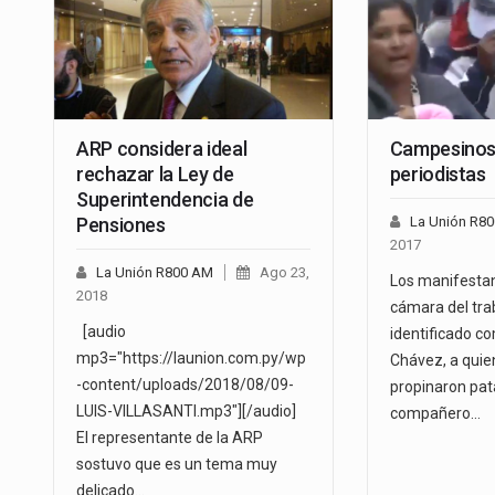
ARP considera ideal
Campesinos 
rechazar la Ley de
periodistas
Superintendencia de
Pensiones
La Unión R8
2017
La Unión R800 AM
Ago 23,
Los manifestan
2018
cámara del tra
[audio
identificado c
mp3="https://launion.com.py/wp
Chávez, a quie
-content/uploads/2018/08/09-
propinaron pat
LUIS-VILLASANTI.mp3"][/audio]
compañero…
El representante de la ARP
sostuvo que es un tema muy
delicado…