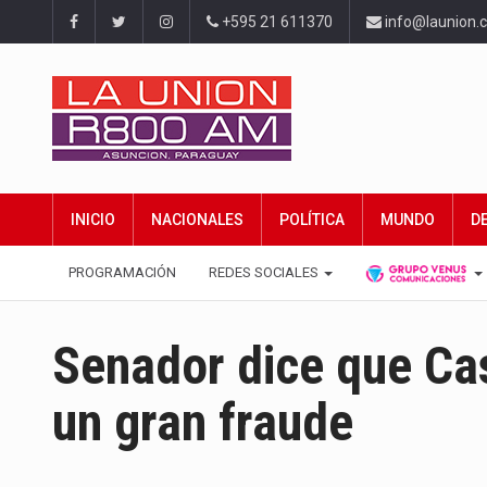
+595 21 611370
info@launion.
INICIO
NACIONALES
POLÍTICA
MUNDO
D
PROGRAMACIÓN
REDES SOCIALES
Senador dice que Ca
un gran fraude