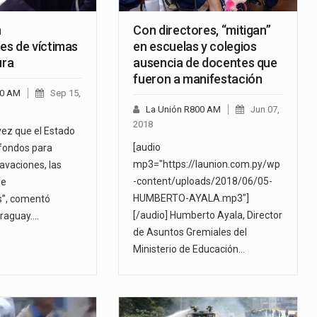
n
Con directores, “mitigan”
s de víctimas
en escuelas y colegios
ura
ausencia de docentes que
fueron a manifestación
00 AM
Sep 15,
La Unión R800 AM
Jun 07,
2018
vez que el Estado
[audio
 fondos para
mp3="https://launion.com.py/wp
cavaciones, las
-content/uploads/2018/06/05-
 e
HUMBERTO-AYALA.mp3"]
s”, comentó
[/audio] Humberto Ayala, Director
araguay.…
de Asuntos Gremiales del
Ministerio de Educación…