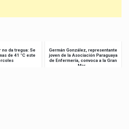
r no da tregua: Se
Germán González, representante
as de 41 °C este
joven de la Asociación Paraguaya
rcoles
de Enfermería, convoca a la Gran
Mar...