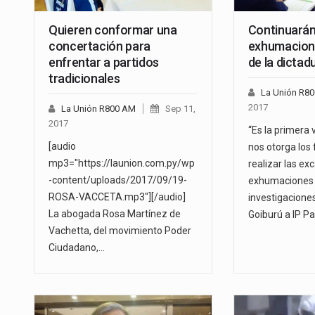
Quieren conformar una
Continuará
concertación para
exhumacione
enfrentar a partidos
de la dictad
tradicionales
La Unión R8
2017
La Unión R800 AM
Sep 11,
2017
“Es la primera 
[audio
nos otorga los
mp3="https://launion.com.py/wp
realizar las ex
-content/uploads/2017/09/19-
exhumaciones
ROSA-VACCETA.mp3"][/audio]
investigacione
La abogada Rosa Martínez de
Goiburú a IP P
Vachetta, del movimiento Poder
Ciudadano,…