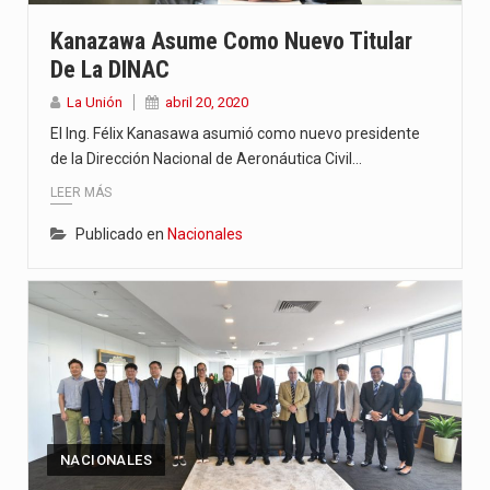
“La situación no está tan mala en el Ministerio de…
Kanazawa Asume Como Nuevo Titular
De La DINAC
El amanecer de este miércoles se caracteriza por un ambiente…
La Unión
abril 20, 2020
Hace casi dos meses que Rivas dejó el Senado y,…
El Ing. Félix Kanasawa asumió como nuevo presidente
de la Dirección Nacional de Aeronáutica Civil…
LEER MÁS
Publicado en
Nacionales
NACIONALES