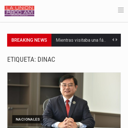
BREAKING NEWS
Mientras visitaba una fábrica de armamentos en San Paulo, el…
Rafael Filizzola, senador del Partido Democrático Progresista, calificó como "unas…
ETIQUETA:
DINAC
El Ministerio de Educación y Ciencias (MEC) ha confirmado la…
Para Tania, una paraguaya de 33 años que reside en…
El presidente de la República se encontraba en el aeropuerto…
Una familia atravesó momentos de extrema tensión durante la madrugada…
Fretes se refirió concretamente al recorrido que realizó este jueves…
NACIONALES