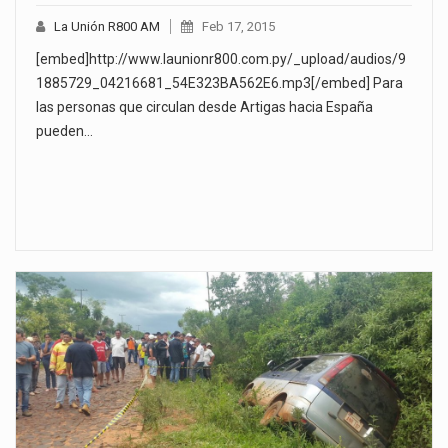
La Unión R800 AM
Feb 17, 2015
[embed]http://www.launionr800.com.py/_upload/audios/9
1885729_04216681_54E323BA562E6.mp3[/embed] Para
las personas que circulan desde Artigas hacia España
pueden…