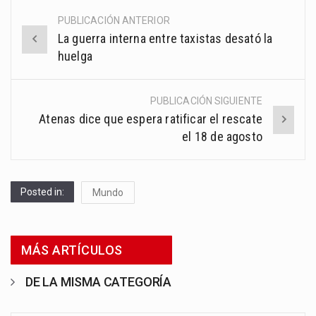
PUBLICACIÓN ANTERIOR
Post
La guerra interna entre taxistas desató la
navigation
huelga
PUBLICACIÓN SIGUIENTE
Atenas dice que espera ratificar el rescate
el 18 de agosto
Posted in:
Mundo
MÁS ARTÍCULOS
DE LA MISMA CATEGORÍA