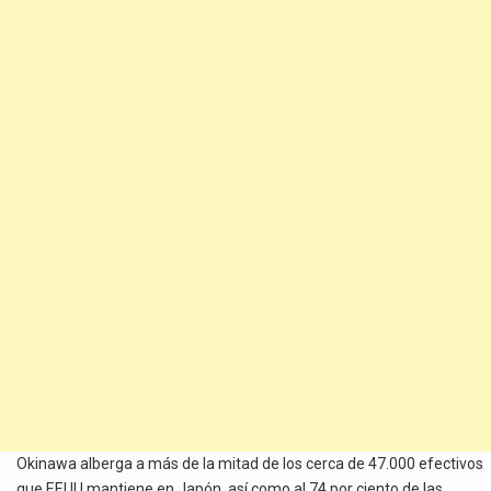
Okinawa alberga a más de la mitad de los cerca de 47.000 efectivos
que EEUU mantiene en Japón, así como al 74 por ciento de las