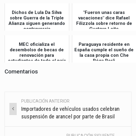
Dichos de Lula Da Silva
"Fueron unas caras
sobre Guerra de la Triple
vacaciones" dice Rafael
Alianza siguen generando
Filizzola sobre retorno de
controversia
Gustavo Leite
MEC oficializa el
Paraguaya residente en
desembolso de becas de
España cumple el sueño de
renovación para
la casa propia con Che
estudiantes de todo el país
Róga Porã
Comentarios
PUBLICACIÓN ANTERIOR
Post
Importadores de vehículos usados celebran
navigation
suspensión de arancel por parte de Brasil
PUBLICACIÓN SIGUIENTE