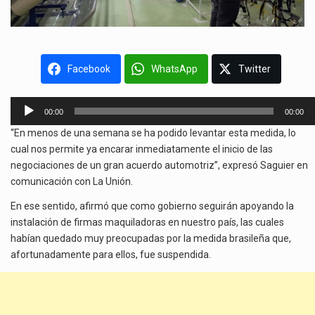
Facebook
WhatsApp
Twitter
Reproductor
00:00
00:00
de
“En menos de una semana se ha podido levantar esta medida, lo
audio
cual nos permite ya encarar inmediatamente el inicio de las
negociaciones de un gran acuerdo automotriz”, expresó Saguier en
comunicación con La Unión.
En ese sentido, afirmó que como gobierno seguirán apoyando la
instalación de firmas maquiladoras en nuestro país, las cuales
habían quedado muy preocupadas por la medida brasileña que,
afortunadamente para ellos, fue suspendida.