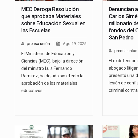
MEC Deroga Resolución
Denuncian al
que aprobaba Materiales
Carlos Gimé
sobre Educación Sexual en
millonario d
las Escuelas
fondos del 
San Pedro
prensa unión
Ago 19, 2025
prensa unión
El Ministerio de Educación y
El exdefensor d
Ciencias (MEC), bajo la dirección
abogado litiga
del ministro Luis Fernando
presentó una d
Ramírez, ha dejado sin efecto la
lesión de confi
aprobación de los materiales
criminal contra
educativos…