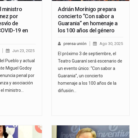
 ministro
Adrián Morínigo prepara
nez por
concierto “Con sabor a
esvío de
Guarania” en homenaje a
COVID-19 en
los 100 años del género
prensa unión
Ago 30, 2025
Jun 23, 2025
El próximo 3 de septiembre, el
el Pueblo y actual
Teatro Guaraní será escenario de
nte Miguel Godoy
un evento único: “Con sabor a
enuncia penal por
Guarania”, un concierto
anza y asociación
homenaje a los 100 años de la
 el ministro…
difusión…