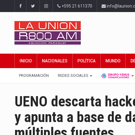
+595 21 611370
info@launion.
INICIO
NACIONALES
POLÍTICA
MUNDO
D
PROGRAMACIÓN
REDES SOCIALES
UENO descarta hacke
y apunta a base de 
múltiples fuentes