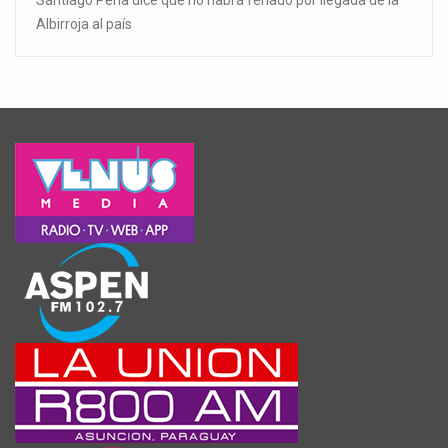
Santiago Peña dice que no habrá feriado por llegada de la
Albirroja al país