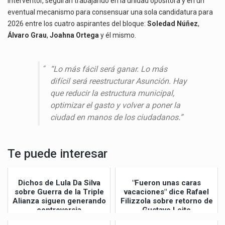
interventor, seguirán trabajando en la unidad opositora y en un
eventual mecanismo para consensuar una sola candidatura para
2026 entre los cuatro aspirantes del bloque:
Soledad Núñez
,
Álvaro Grau
,
Joahna Ortega
y él mismo.
“Lo más fácil será ganar. Lo más
difícil será reestructurar Asunción. Hay
que reducir la estructura municipal,
optimizar el gasto y volver a poner la
ciudad en manos de los ciudadanos.”
Te puede interesar
Dichos de Lula Da Silva
"Fueron unas caras
sobre Guerra de la Triple
vacaciones" dice Rafael
Alianza siguen generando
Filizzola sobre retorno de
controversia
Gustavo Leite