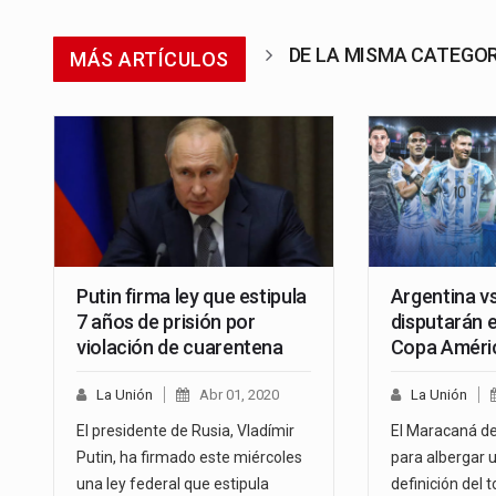
DE LA MISMA CATEGO
MÁS ARTÍCULOS
Putin firma ley que estipula
Argentina vs
7 años de prisión por
disputarán el
violación de cuarentena
Copa Améri
La Unión
Abr 01, 2020
La Unión
El presidente de Rusia, Vladímir
El Maracaná de 
Putin, ha firmado este miércoles
para albergar 
una ley federal que estipula
definición del 