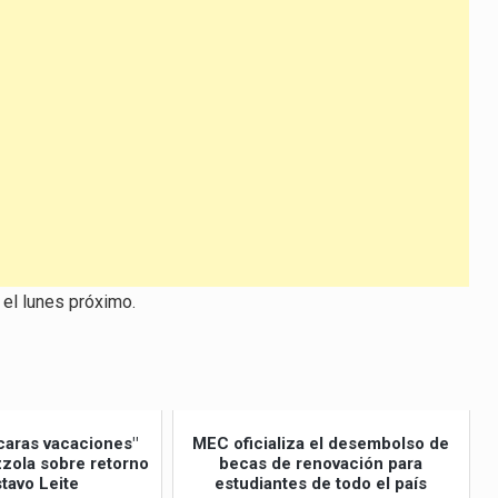
arriba/abajo
para
aumentar
o
disminuir
el
volumen.
 el lunes próximo.
caras vacaciones"
MEC oficializa el desembolso de
izzola sobre retorno
becas de renovación para
tavo Leite
estudiantes de todo el país