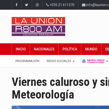
+595 21 611370
info@launion.
INICIO
NACIONALES
POLÍTICA
MUNDO
D
PROGRAMACIÓN
REDES SOCIALES
Viernes caluroso y si
Meteorología