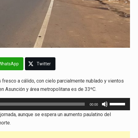
WhatsApp
Twitter
 fresco a cálido, con cielo parcialmente nublado y vientos
en Asunción y área metropolitana es de 33ºC.
Utiliza
00:00
las
ta jornada, aunque se espera un aumento paulatino del
teclas
norte.
de
flecha