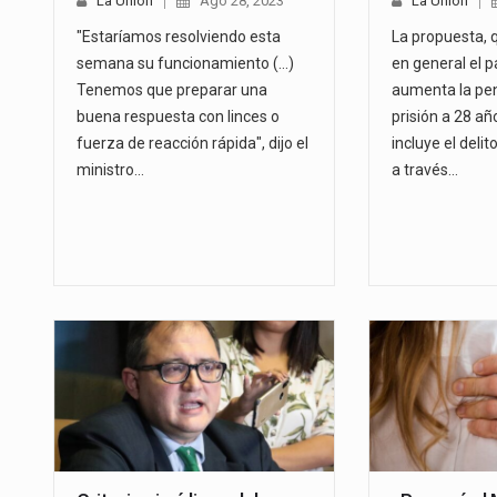
La Unión
Ago 28, 2023
La Unión
"Estaríamos resolviendo esta
La propuesta, 
semana su funcionamiento (...)
en general el 
Tenemos que preparar una
aumenta la pe
buena respuesta con linces o
prisión a 28 a
fuerza de reacción rápida", dijo el
incluye el deli
ministro…
a través…