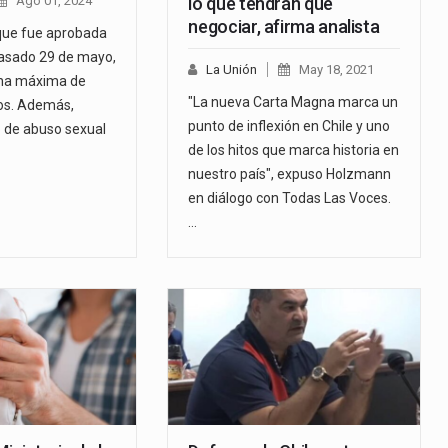
Ago 01, 2024
lo que tendrán que
negociar, afirma analista
que fue aprobada
pasado 29 de mayo,
La Unión
May 18, 2021
na máxima de
"La nueva Carta Magna marca un
ños. Además,
punto de inflexión en Chile y uno
to de abuso sexual
de los hitos que marca historia en
nuestro país", expuso Holzmann
en diálogo con Todas Las Voces.
…