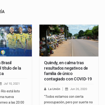
RÍA
 Brasil
Quiindy, en calma tras
 título de la
resultados negativos de
ca
familia de único
contagiado con COVID-19
Jul 10, 2021
La Unión
Jun 26, 2020
Río está listo
"Todos estamos con cierta
una nueva
preocupación, pero por suerte no
torneo a las 20:00