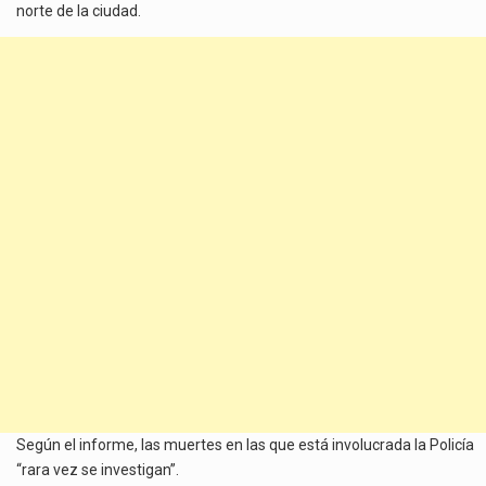
norte de la ciudad.
Según el informe, las muertes en las que está involucrada la Policía
“rara vez se investigan”.