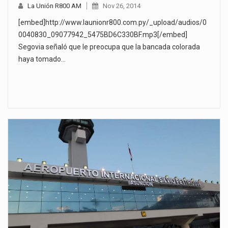
La Unión R800 AM
Nov 26, 2014
[embed]http://www.launionr800.com.py/_upload/audios/0
0040830_09077942_5475BD6C330BF.mp3[/embed]
Segovia señaló que le preocupa que la bancada colorada
haya tomado…