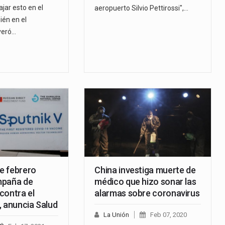
jar esto en el
aeropuerto Silvio Pettirossi",…
én en el
veró…
de febrero
China investiga muerte de
mpaña de
médico que hizo sonar las
contra el
alarmas sobre coronavirus
, anuncia Salud
La Unión
Feb 07, 2020