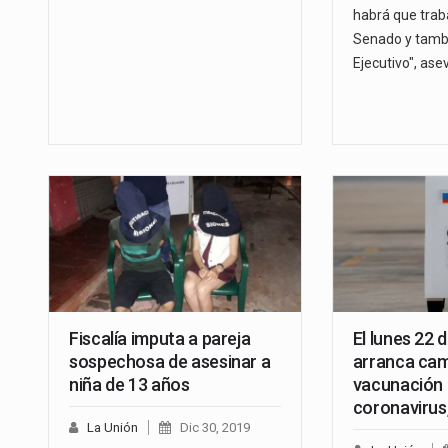
habrá que traba
Senado y tambi
Ejecutivo", ase
Fiscalía imputa a pareja
El lunes 22 
sospechosa de asesinar a
arranca ca
niña de 13 años
vacunación 
coronavirus
La Unión
Dic 30, 2019