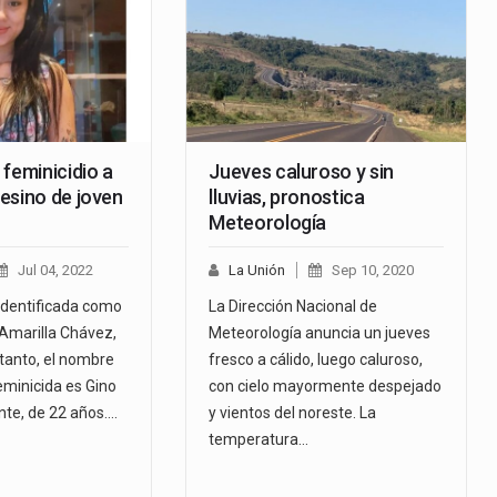
feminicidio a
Jueves caluroso y sin
esino de joven
lluvias, pronostica
Meteorología
Jul 04, 2022
La Unión
Sep 10, 2020
 identificada como
La Dirección Nacional de
Amarilla Chávez,
Meteorología anuncia un jueves
 tanto, el nombre
fresco a cálido, luego caluroso,
eminicida es Gino
con cielo mayormente despejado
nte, de 22 años.…
y vientos del noreste. La
temperatura…