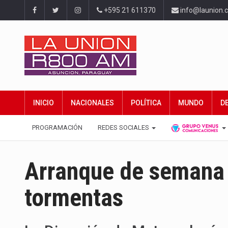
+595 21 611370
info@launion.
INICIO
NACIONALES
POLÍTICA
MUNDO
D
PROGRAMACIÓN
REDES SOCIALES
Arranque de semana c
tormentas