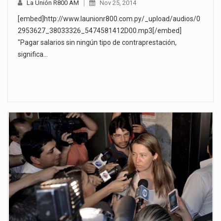
La Unión R800 AM
Nov 25, 2014
[embed]http://www.launionr800.com.py/_upload/audios/0
2953627_38033326_5474581412D00.mp3[/embed]
"Pagar salarios sin ningún tipo de contraprestación,
significa…