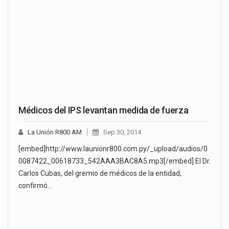
Médicos del IPS levantan medida de fuerza
La Unión R800 AM
Sep 30, 2014
[embed]http://www.launionr800.com.py/_upload/audios/0
0087422_00618733_542AAA3BAC8A5.mp3[/embed] El Dr.
Carlos Cubas, del gremio de médicos de la entidad,
confirmó…