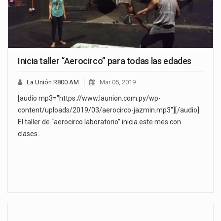
Inicia taller “Aerocirco” para todas las edades
La Unión R800 AM
Mar 05, 2019
[audio mp3="https://www.launion.com.py/wp-
content/uploads/2019/03/aerocirco-jazmin.mp3"][/audio]
El taller de “aerocirco laboratorio” inicia este mes con
clases…