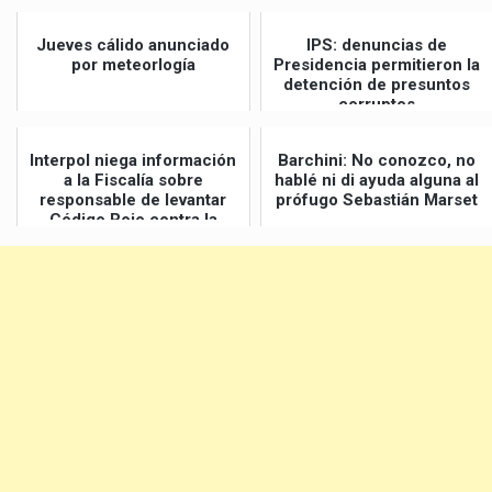
Jueves cálido anunciado
IPS: denuncias de
por meteorlogía
Presidencia permitieron la
detención de presuntos
corruptos
Interpol niega información
Barchini: No conozco, no
a la Fiscalía sobre
hablé ni di ayuda alguna al
responsable de levantar
prófugo Sebastián Marset
Código Rojo contra la
esposa ...