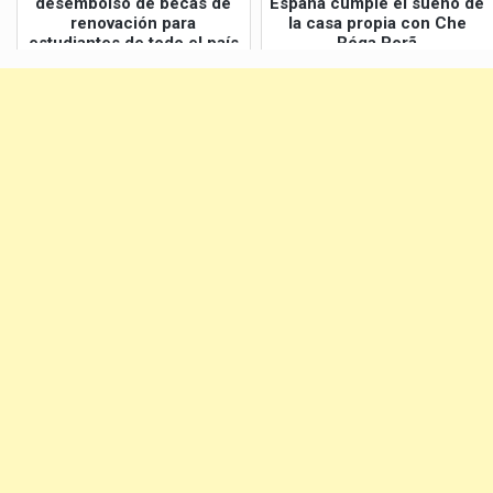
desembolso de becas de
España cumple el sueño de
renovación para
la casa propia con Che
estudiantes de todo el país
Róga Porã