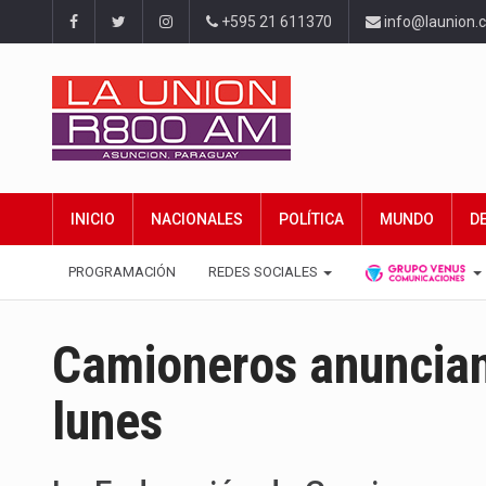
+595 21 611370
info@launion.
INICIO
NACIONALES
POLÍTICA
MUNDO
D
PROGRAMACIÓN
REDES SOCIALES
Camioneros anuncian
lunes