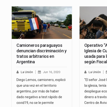
Camioneros paraguayos
Operativo “A
denuncian discriminación y
Iglesia de C
tratos arbitrarios en
usada para l
Argentina
según Fiscal
La Unión
Jun 16, 2020
La Unión
Diego Lemos, camionero, explicó
"El señor José 
que una vez en el territorio
la iglesia, tení
argentino, por más de haber
despliegue ec
dado negativo a test rápido de
dinero a través 
covid19, no se le permite
Centro de Aviv