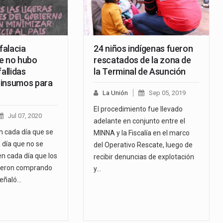
 falacia
24 niños indígenas fueron
e no hubo
rescatados de la zona de
fallidas
la Terminal de Asunción
 insumos para
La Unión
Sep 05, 2019
El procedimiento fue llevado
Jul 07, 2020
adelante en conjunto entre el
n cada día que se
MINNA y la Fiscalía en el marco
 día que no se
del Operativo Rescate, luego de
en cada día que los
recibir denuncias de explotación
ieron comprando
y…
señaló…