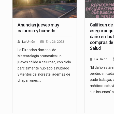
Anuncian jueves muy
Califican de
caluroso y húmedo
asegurar qu
daño en las 
La Unión
Ene 26, 2023
compras de
Salud
La Dirección Nacional de
Meteorología pronostica un
La Unión
jueves cálido a caluroso, con cielo
“El daño está e
parcialmente nublado a nublado
perdió, en cada
y vientos del noreste, además de
pudo trabajar, 
chaparrones.…
médicos estuv
sus insumos” 