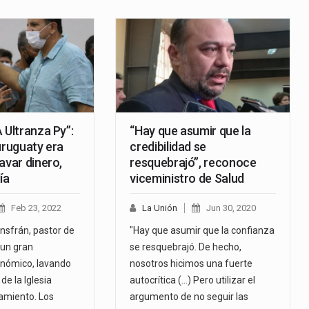
 Ultranza Py”:
“Hay que asumir que la
uruguaty era
credibilidad se
avar dinero,
resquebrajó”, reconoce
ía
viceministro de Salud
Feb 23, 2022
La Unión
Jun 30, 2020
Insfrán, pastor de
"Hay que asumir que la confianza
a un gran
se resquebrajó. De hecho,
onómico, lavando
nosotros hicimos una fuerte
de la Iglesia
autocrítica (...) Pero utilizar el
amiento. Los
argumento de no seguir las