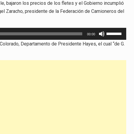
le, bajaron los precios de los fletes y el Gobierno incumplió
Ángel Zaracho, presidente de la Federación de Camioneros del
Utiliza
00:00
las
 Colorado, Departamento de Presidente Hayes, el cual “de G.
teclas
de
flecha
arriba/abajo
para
aumentar
o
disminuir
el
volumen.