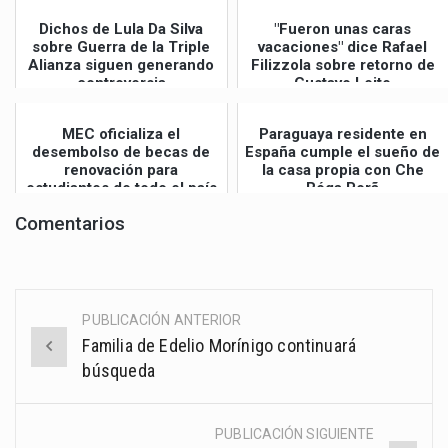
Dichos de Lula Da Silva
"Fueron unas caras
sobre Guerra de la Triple
vacaciones" dice Rafael
Alianza siguen generando
Filizzola sobre retorno de
controversia
Gustavo Leite
MEC oficializa el
Paraguaya residente en
desembolso de becas de
España cumple el sueño de
renovación para
la casa propia con Che
estudiantes de todo el país
Róga Porã
Comentarios
PUBLICACIÓN ANTERIOR
Post
Familia de Edelio Morínigo continuará
navigation
búsqueda
PUBLICACIÓN SIGUIENTE