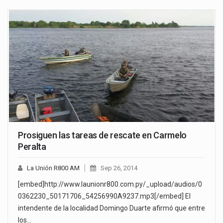
Prosiguen las tareas de rescate en Carmelo
Peralta
La Unión R800 AM
Sep 26, 2014
[embed]http://www.launionr800.com.py/_upload/audios/0
0362230_50171706_54256990A9237.mp3[/embed] El
intendente de la localidad Domingo Duarte afirmó que entre
los…