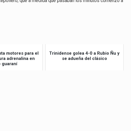
 Repollero, que a medida que pasaban los minutos comenzó a
nta motores para el
Trinidense golea 4-0 a Rubio Ñu y
ra adrenalina en
se adueña del clásico
o guaraní