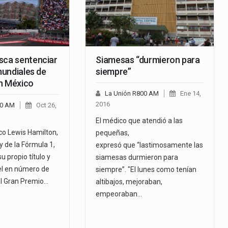
sca sentenciar
Siamesas “durmieron para
 mundiales de
siempre”
n México
La Unión R800 AM
Ene 14,
2016
00 AM
Oct 26,
El médico que atendió a las
nico Lewis Hamilton,
pequeñas,
 de la Fórmula 1,
expresó que “lastimosamente las
u propio título y
siamesas durmieron para
el en número de
siempre”. "El lunes como tenían
l Gran Premio…
altibajos, mejoraban,
empeoraban…