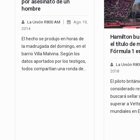
por asesinato de un
hombre
La Unión R800 AM
Ago 19,
2014
Hamilton bu
El hecho se produjo en horas de
el título de
la madrugada del domingo, en el
Fórmula 1 e
barrio Villa Malvina. Según los
datos aportados por los testigos,
La Unión R8
todos compartían una ronda de…
2018
El piloto britá
considerado rey
buscará sellar s
superar a Vett
mundiales en E