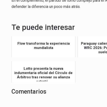
En el complemento, el partido se tornó complejo para el
defender la diferencia un poco más atrás.
Te puede interesar
Flow transforma la experiencia
Paraguay calie
mundialista
WRC 2026: Pu
suel
Lotto presenta la nueva
indumentaria oficial del Círculo de
Árbitros tras renovar su alianza
estraté...
Comentarios