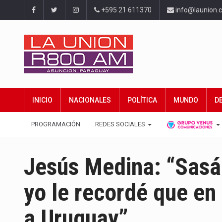
+595 21 611370
info@launion.
INICIO
NACIONALES
POLÍTICA
MUNDO
D
PROGRAMACIÓN
REDES SOCIALES
Jesús Medina: “Sasá 
yo le recordé que en 
a Uruguay”