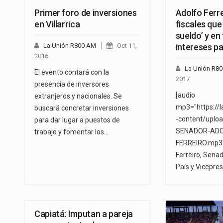
Primer foro de inversiones
Adolfo Ferre
en Villarrica
fiscales que
sueldo’ y en
La Unión R800 AM
Oct 11,
intereses pa
2016
La Unión R8
El evento contará con la
2017
presencia de inversores
[audio
extranjeros y nacionales. Se
mp3="https://
buscará concretar inversiones
-content/uplo
para dar lugar a puestos de
SENADOR-ADO
trabajo y fomentar los…
FERREIRO.mp3"
Ferreiro, Sena
País y Vicepre
Capiatá: Imputan a pareja