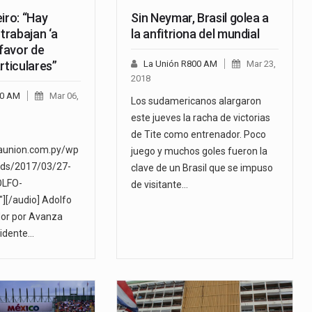
iro: “Hay
Sin Neymar, Brasil golea a
 trabajan ‘a
la anfitriona del mundial
 favor de
rticulares”
La Unión R800 AM
Mar 23,
2018
00 AM
Mar 06,
Los sudamericanos alargaron
este jueves la racha de victorias
de Tite como entrenador. Poco
launion.com.py/wp
juego y muchos goles fueron la
ads/2017/03/27-
clave de un Brasil que se impuso
LFO-
de visitante…
][/audio] Adolfo
dor por Avanza
sidente…