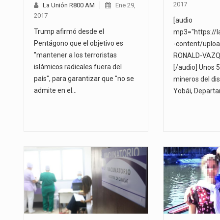
2017
La Unión R800 AM
Ene 29,
2017
[audio
Trump afirmó desde el
mp3="https://
Pentágono que el objetivo es
-content/uplo
"mantener a los terroristas
RONALD-VAZQ
islámicos radicales fuera del
[/audio] Unos 
país", para garantizar que "no se
mineros del dis
admite en el…
Yobái, Depart