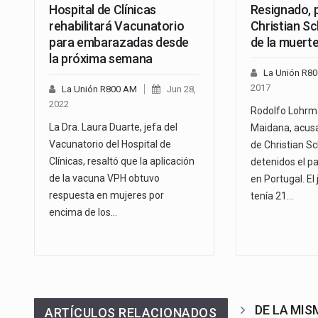
Hospital de Clínicas
Resignado, 
rehabilitará Vacunatorio
Christian S
para embarazadas desde
de la muerte
la próxima semana
La Unión R8
2017
La Unión R800 AM
Jun 28,
2022
Rodolfo Lohrm
La Dra. Laura Duarte, jefa del
Maidana, acusa
Vacunatorio del Hospital de
de Christian Sc
Clínicas, resaltó que la aplicación
detenidos el p
de la vacuna VPH obtuvo
en Portugal. El
respuesta en mujeres por
tenía 21…
encima de los…
DE LA MI
ARTÍCULOS RELACIONADOS