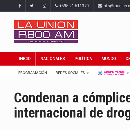
+595 21 611370
info@launion.
INICIO
NACIONALES
POLÍTICA
MUNDO
D
PROGRAMACIÓN
REDES SOCIALES
Condenan a cómplice 
internacional de dro