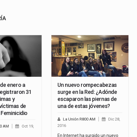
RÍA
 de enero a
Un nuevo rompecabezas
registraron 31
surge en la Red: ¿Adónde
timas y
escaparon las piernas de
víctimas de
una de estas jóvenes?
 Feminicidio
La Unión R800 AM
Dic 28,
2016
00 AM
Oct 19,
En Internet ha surgido un nuevo