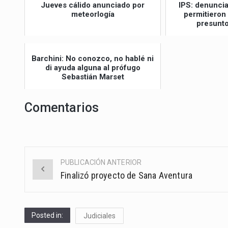
Jueves cálido anunciado por
IPS: denunci
meteorlogía
permitieron
presunto
Barchini: No conozco, no hablé ni
di ayuda alguna al prófugo
Sebastián Marset
Comentarios
PUBLICACIÓN ANTERIOR
Post
Finalizó proyecto de Sana Aventura
navigation
Posted in:
Judiciales