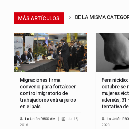
DE LA MISMA CATEGO
MÁS ARTÍCULOS
Migraciones firma
Feminicidio:
convenio para fortalecer
octubre se 
control migratorio de
mujeres víc
trabajadores extranjeros
además, 31 
en el país
tentativa de
La Unión R800 AM
Jul 15,
La Unión R8
2016
2023