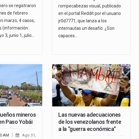
nero se registraron
rompecabezas visual, publicado
 mes de febrero
en el portal Reddit por el usuario
en marzo, 4 casos,
jr0d7771, que lanza a los
os (información
internautas un desafío: ¿Son
 3, junio 1, julio…
capaces…
queños mineros
Las nuevas adecuaciones
en Paso Yobái
de los venezolanos frente
a la “guerra económica”
00 AM
Ago 31,