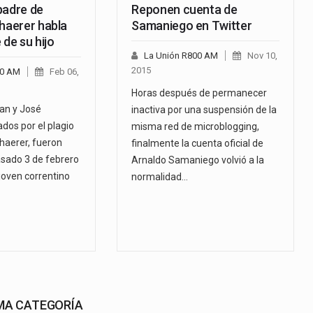
padre de
Reponen cuenta de
chaerer habla
Samaniego en Twitter
 de su hijo
La Unión R800 AM
Nov 10,
2015
00 AM
Feb 06,
Horas después de permanecer
an y José
inactiva por una suspensión de la
dos por el plagio
misma red de microblogging,
haerer, fueron
finalmente la cuenta oficial de
asado 3 de febrero
Arnaldo Samaniego volvió a la
 joven correntino
normalidad…
SMA CATEGORÍA