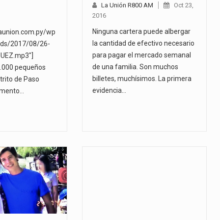
La Unión R800 AM
Oct 23,
2016
Ninguna cartera puede albergar
launion.com.py/wp
la cantidad de efectivo necesario
ads/2017/08/26-
para pagar el mercado semanal
UEZ.mp3"]
de una familia. Son muchos
5.000 pequeños
billetes, muchísimos. La primera
trito de Paso
evidencia…
amento…