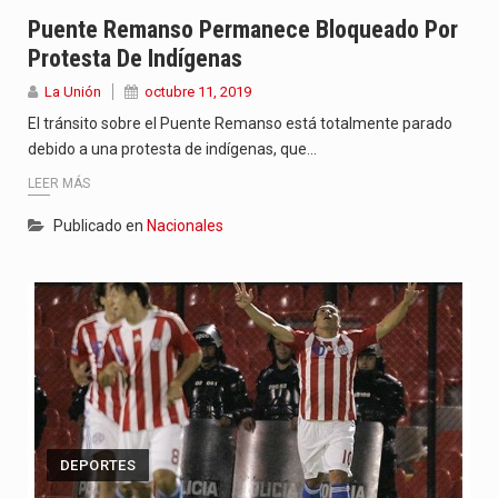
“La situación no está tan mala en el Ministerio de…
Puente Remanso Permanece Bloqueado Por
Protesta De Indígenas
El amanecer de este miércoles se caracteriza por un ambiente…
La Unión
octubre 11, 2019
Hace casi dos meses que Rivas dejó el Senado y,…
El tránsito sobre el Puente Remanso está totalmente parado
debido a una protesta de indígenas, que…
LEER MÁS
Publicado en
Nacionales
DEPORTES