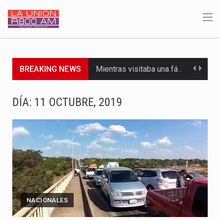
Mientras visitaba una fábrica de armamentos en San Paulo, el…
BREAKING NEWS
Rafael Filizzola, senador del Partido Democrático Progresista, calificó como "unas…
DÍA:
11 OCTUBRE, 2019
El Ministerio de Educación y Ciencias (MEC) ha confirmado la…
Para Tania, una paraguaya de 33 años que reside en…
El presidente de la República se encontraba en el aeropuerto…
Una familia atravesó momentos de extrema tensión durante la madrugada…
Fretes se refirió concretamente al recorrido que realizó este jueves…
NACIONALES