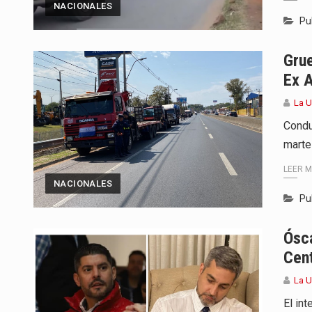
NACIONALES
Pu
Grue
Ex A
La U
Condu
marte
LEER 
NACIONALES
Pu
Ósc
Cen
La U
El in