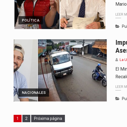
Mario
LEER 
POLÍTICA
Pu
Imp
Ase
La U
El Mi
Recal
LEER 
NACIONALES
Pu
Page
Page
1
2
Próxima página