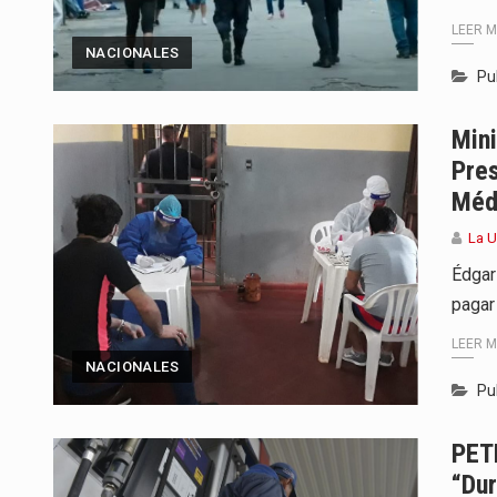
LEER 
NACIONALES
Pu
Mini
Pres
Méd
La U
Édgar
pagar
LEER 
NACIONALES
Pu
PET
“du