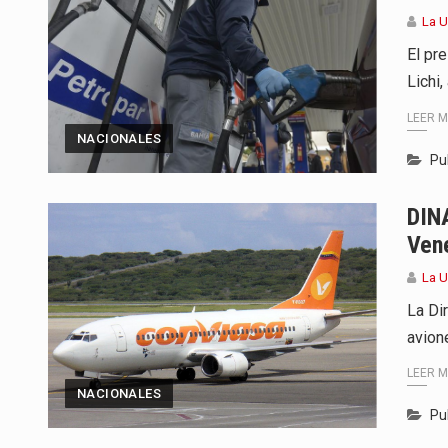
La U
El pr
Lichi
LEER 
NACIONALES
Pu
DIN
Vene
La U
La Di
avion
LEER 
NACIONALES
Pu