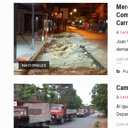
Mer
Com
Carr
La U
Juan V
deman
LEER 
NACIONALES
Pu
Cami
La U
Al ig
Depar
LEER 