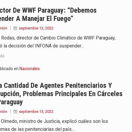
 años que reside en…
ector De WWF Paraguay: “Debemos
ender A Manejar El Fuego”
 encontraba en el aeropuerto…
nión
septiembre 13, 2022
de extrema tensión durante la madrugada…
 Rodas, director de Cambio Climático de WWF Paraguay,
tó la decisión del INFONA de suspender…
al recorrido que realizó este jueves…
MÁS
 el Ministerio de…
blicado en
Nacionales
e caracteriza por un ambiente…
 Cantidad De Agentes Penitenciarios Y
dejó el Senado y,…
upción, Problemas Principales En Cárceles
Paraguay
nión
septiembre 13, 2022
 Olmedo, ministro de Justicia, explicó cuáles son los
emas de las penitenciarías del país.…