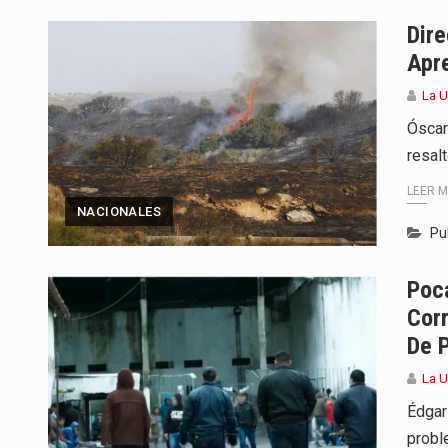
Para Tania, una paraguaya de 33
Dir
Apr
El presidente de la República se
La U
Una familia atravesó momentos 
Óscar
resal
Fretes se refirió concretamente 
LEER 
“La situación no está tan mala en
NACIONALES
Pu
El amanecer de este miércoles s
Poca
Hace casi dos meses que Rivas 
Corr
De 
La U
Édgar
probl