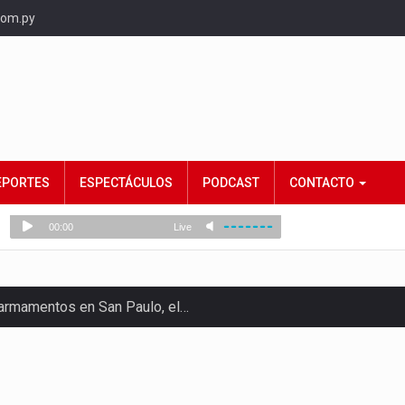
com.py
EPORTES
ESPECTÁCULOS
PODCAST
CONTACTO
e armamentos en San Paulo, el…
rtido Democrático Progresista, calificó como "unas…
ncias (MEC) ha confirmado la…