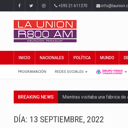
+595 21 611370
info@launion.
INICIO
NACIONALES
POLÍTICA
MUNDO
D
PROGRAMACIÓN
REDES SOCIALES
BREAKING NEWS
Mientras visitaba una fábrica d
Rafael Filizzola, senador del Pa
DÍA:
13 SEPTIEMBRE, 2022
El Ministerio de Educación y Cie