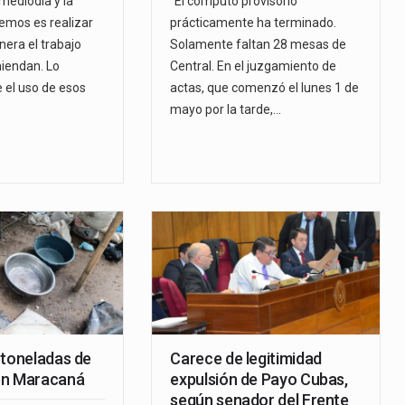
mediodía y la
"El cómputo provisorio
emos es realizar
prácticamente ha terminado.
nera el trabajo
Solamente faltan 28 mesas de
iendan. Lo
Central. En el juzgamiento de
e el uso de esos
actas, que comenzó el lunes 1 de
mayo por la tarde,…
 toneladas de
Carece de legitimidad
en Maracaná
expulsión de Payo Cubas,
según senador del Frente