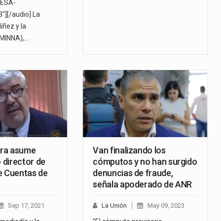
ESA-
][/audio] La
iñez y la
(MINNA),…
eira asume
Van finalizando los
director de
cómputos y no han surgido
e Cuentas de
denuncias de fraude,
señala apoderado de ANR
Sep 17, 2021
La Unión
May 09, 2023