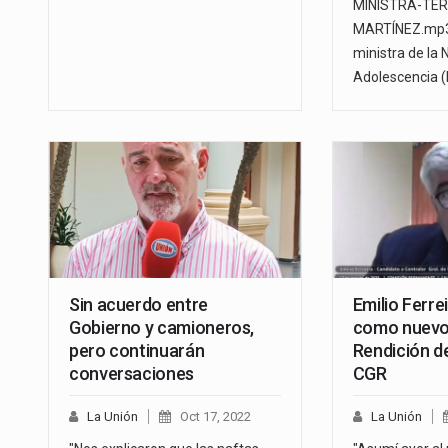
MINISTRA-TER
MARTÍNEZ.mp3"
ministra de la N
Adolescencia 
Sin acuerdo entre
Emilio Ferr
Gobierno y camioneros,
como nuevo 
pero continuarán
Rendición d
conversaciones
CGR
La Unión
Oct 17, 2022
La Unión