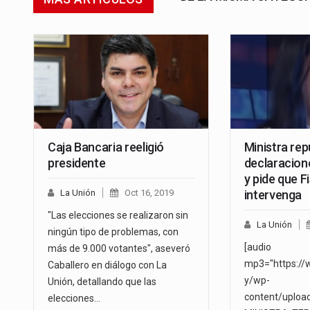
Caja Bancaria reeligió
Ministra rep
presidente
declaracion
y pide que Fi
La Unión
Oct 16, 2019
intervenga
"Las elecciones se realizaron sin
La Unión
ningún tipo de problemas, con
[audio
más de 9.000 votantes", aseveró
mp3="https://
Caballero en diálogo con La
y/wp-
Unión, detallando que las
content/uploa
elecciones…