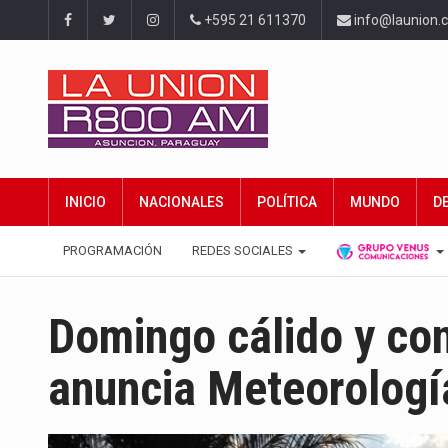
+595 21 611370
info@launion.
INICIO
NACIONALES
POLÍTICA
MUNDO
D
PROGRAMACIÓN
REDES SOCIALES
Domingo cálido y con
anuncia Meteorologí