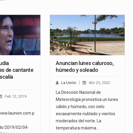
udia
Anuncian lunes caluroso,
es de cantante
húmedo y soleado
scalía
La Unión
Abr 25, 2022
La Dirección Nacional de
Feb 12, 2019
Meteorología pronostica un lunes
cálido y húmedo, con cielo
www.launion.com.p
escasamente nublado y vientos
moderados del norte. La
ds/2019/02/04-
temperatura máxima…