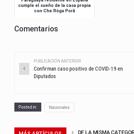
Paraguaya residente en España
cumple el sueño de la casa propia
con Che Róga Porã
Comentarios
PUBLICACIÓN ANTERIOR
Post
Confirman caso positivo de COVID-19 en
navigation
Diputados
Posted in:
Nacionales
DE LA MISMA CATEGO
MÁS ARTÍCULOS