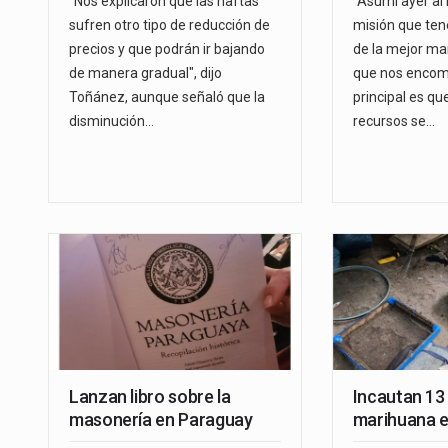
"Nos explicaron que las naftas
"Asumí ayer al 
sufren otro tipo de reducción de
misión que ten
precios y que podrán ir bajando
de la mejor ma
de manera gradual", dijo
que nos encom
Toñánez, aunque señaló que la
principal es qu
disminución…
recursos se…
Lanzan libro sobre la
Incautan 13
masonería en Paraguay
marihuana 