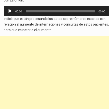
con La Unión.
Reproductor
00:00
00:00
de
Indicó que están procesando los datos sobre números exactos con
audio
relación al aumento de internaciones y consultas de estos pacientes,
pero que es notorio el aumento.