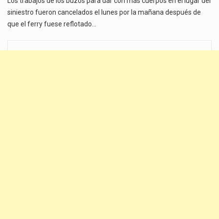
Los trabajos de los buzos para dar con más cuerpos en el lugar del
siniestro fueron cancelados el lunes por la mañana después de
que el ferry fuese reflotado…