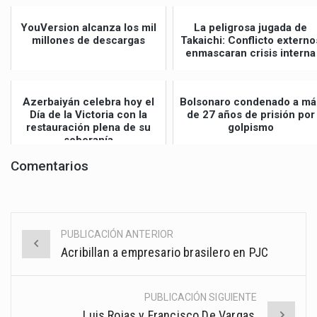
YouVersion alcanza los mil
La peligrosa jugada de
millones de descargas
Takaichi: Conflicto externo
enmascaran crisis interna
Azerbaiyán celebra hoy el
Bolsonaro condenado a má
Día de la Victoria con la
de 27 años de prisión por
restauración plena de su
golpismo
soberanía
Comentarios
PUBLICACIÓN ANTERIOR
Post
Acribillan a empresario brasilero en PJC
navigation
PUBLICACIÓN SIGUIENTE
Luis Rojas y Francisco De Vargas,