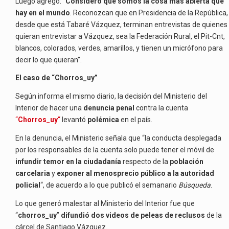
Luego agregó: “
Considero que somos la cosa más abierta que
hay en el mundo
. Reconozcan que en Presidencia de la República,
desde que está Tabaré Vázquez, terminan entrevistas de quienes
quieran entrevistar a Vázquez, sea la Federación Rural, el Pit-Cnt,
blancos, colorados, verdes, amarillos, y tienen un micrófono para
decir lo que quieran”.
El caso de “Chorros_uy”
Según informa el mismo diario, la decisión del Ministerio del
Interior de hacer una
denuncia penal
contra la cuenta
“
Chorros_uy
“
levantó
polémica
en el país.
En la denuncia, el Ministerio señala que “la conducta desplegada
por los responsables de la cuenta solo puede tener el móvil de
infundir temor en la ciudadanía
respecto de la
población
carcelaria
y
exponer al menosprecio público a la autoridad
policial
“, de acuerdo a lo que publicó el semanario
Búsqueda
.
Lo que generó malestar al Ministerio del Interior fue que
“
chorros_uy
”
difundió dos videos de peleas de reclusos
de la
cárcel de Santiago Vázquez.