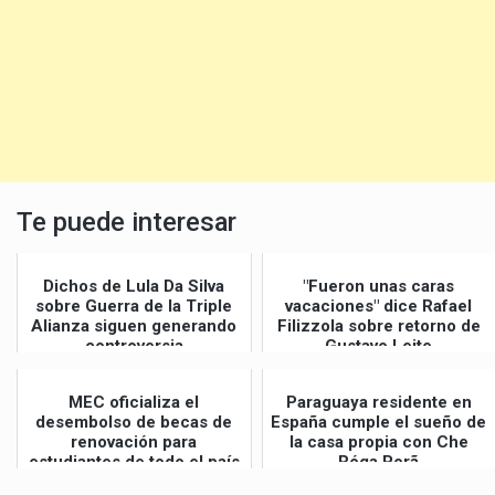
Te puede interesar
Dichos de Lula Da Silva
"Fueron unas caras
sobre Guerra de la Triple
vacaciones" dice Rafael
Alianza siguen generando
Filizzola sobre retorno de
controversia
Gustavo Leite
MEC oficializa el
Paraguaya residente en
desembolso de becas de
España cumple el sueño de
renovación para
la casa propia con Che
estudiantes de todo el país
Róga Porã