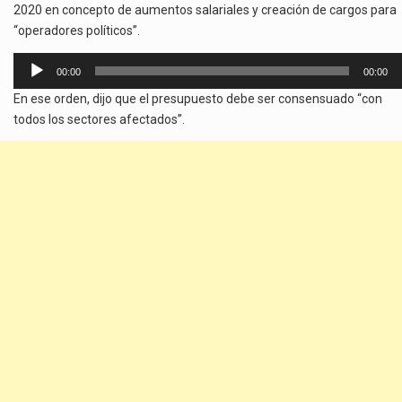
2020 en concepto de aumentos salariales y creación de cargos para
“operadores políticos”.
Reproductor
00:00
00:00
de
En ese orden, dijo que el presupuesto debe ser consensuado “con
audio
todos los sectores afectados”.