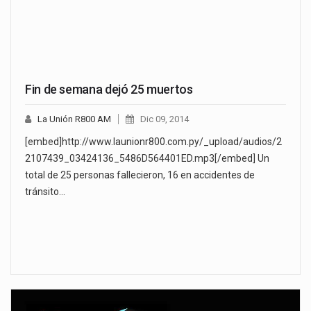
Fin de semana dejó 25 muertos
La Unión R800 AM
Dic 09, 2014
[embed]http://www.launionr800.com.py/_upload/audios/2
2107439_03424136_5486D564401ED.mp3[/embed] Un
total de 25 personas fallecieron, 16 en accidentes de
tránsito…