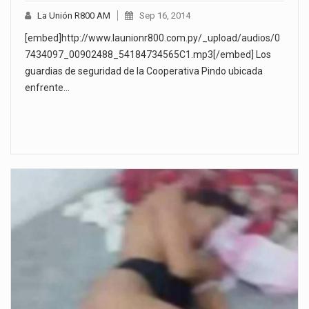
La Unión R800 AM
Sep 16, 2014
[embed]http://www.launionr800.com.py/_upload/audios/0
7434097_00902488_54184734565C1.mp3[/embed] Los
guardias de seguridad de la Cooperativa Pindo ubicada
enfrente…