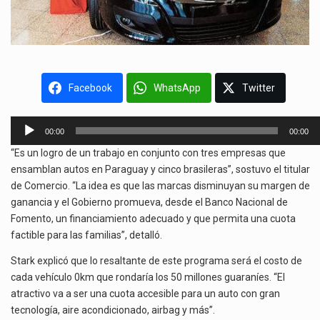
Facebook
WhatsApp
Twitter
Reproductor
00:00
00:00
de
“Es un logro de un trabajo en conjunto con tres empresas que
audio
ensamblan autos en Paraguay y cinco brasileras”, sostuvo el titular
de Comercio. “La idea es que las marcas disminuyan su margen de
ganancia y el Gobierno promueva, desde el Banco Nacional de
Fomento, un financiamiento adecuado y que permita una cuota
factible para las familias”, detalló.
Stark explicó que lo resaltante de este programa será el costo de
cada vehículo 0km que rondaría los 50 millones guaraníes. “El
atractivo va a ser una cuota accesible para un auto con gran
tecnología, aire acondicionado, airbag y más”.