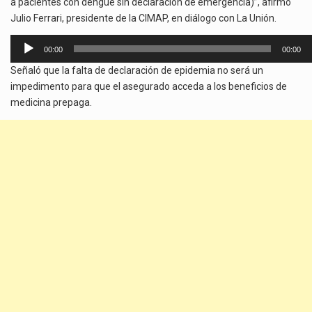
a pacientes con dengue sin declaración de emergencia)”, afirmó
Julio Ferrari, presidente de la CIMAP, en diálogo con La Unión.
Reproductor
00:00
00:00
de
Señaló que la falta de declaración de epidemia no será un
audio
impedimento para que el asegurado acceda a los beneficios de
medicina prepaga.