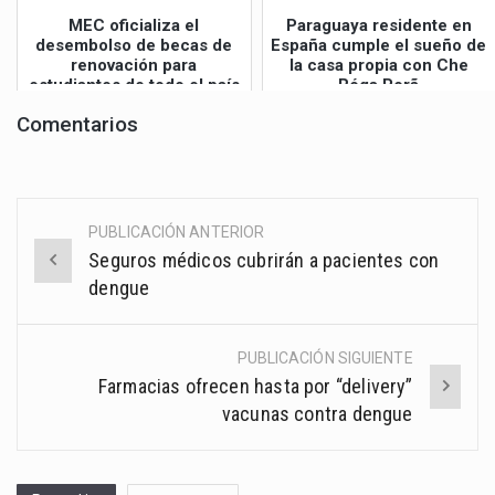
MEC oficializa el
Paraguaya residente en
desembolso de becas de
España cumple el sueño de
renovación para
la casa propia con Che
estudiantes de todo el país
Róga Porã
Comentarios
PUBLICACIÓN ANTERIOR
Post
Seguros médicos cubrirán a pacientes con
navigation
dengue
PUBLICACIÓN SIGUIENTE
Farmacias ofrecen hasta por “delivery”
vacunas contra dengue