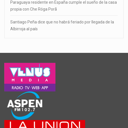
Paraguaya residente en España cumple el sueño de la casa
propia con Che Róga Porã
Santiago Peña dice que no habrá feriado por llegada de la
Albirroja al país