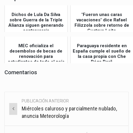
Dichos de Lula Da Silva
"Fueron unas caras
sobre Guerra de la Triple
vacaciones" dice Rafael
Alianza siguen generando
Filizzola sobre retorno de
controversia
Gustavo Leite
MEC oficializa el
Paraguaya residente en
desembolso de becas de
España cumple el sueño de
renovación para
la casa propia con Che
estudiantes de todo el país
Róga Porã
Comentarios
PUBLICACIÓN ANTERIOR
Post
Miércoles caluroso y parcialmente nublado,
navigation
anuncia Meteorología