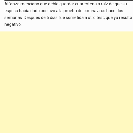
Alfonzo mencionó que debía guardar cuarentena a raíz de que su
audio
esposa había dado positivo a la prueba de coronavirus hace dos
semanas. Después de 5 días fue sometida a otro test, que ya resultó
negativo.